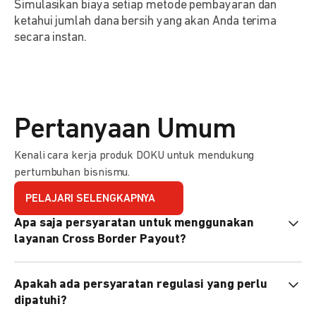
Simulasikan biaya setiap metode pembayaran dan
ketahui jumlah dana bersih yang akan Anda terima
secara instan.
Pertanyaan Umum
Kenali cara kerja produk DOKU untuk mendukung
pertumbuhan bisnismu.
PELAJARI SELENGKAPNYA
Apa saja persyaratan untuk menggunakan
layanan Cross Border Payout?
Melakukan pendaftaran menjadi merchant DOKU.
Apakah ada persyaratan regulasi yang perlu
Menyampaikan izin remitansi yang valid.
dipatuhi?
Menandatangani perjanjian kerjasama.