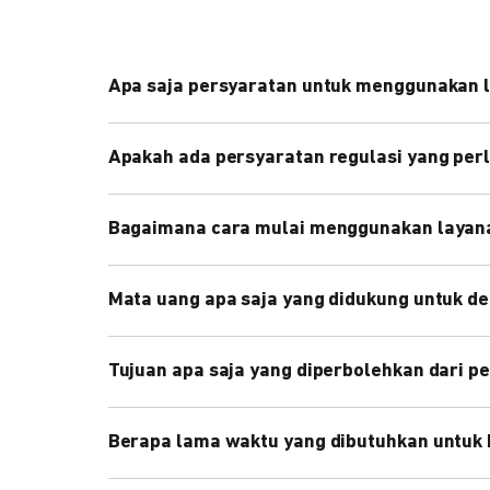
Apa saja persyaratan untuk menggunakan 
Melakukan pendaftaran sebagai merchant DO
Apakah ada persyaratan regulasi yang perl
Submit dokumen legalitas.
Menandatangan perjanjian kerjasama.
Ya, sesuai Peraturan Bank Indonesia diwajibkan u
Bagaimana cara mulai menggunakan layan
Buat akun merchant di website DOKU.
Mata uang apa saja yang didukung untuk d
Tanda tangani perjanjian kerjasama.
Submit dokumen legalitas yang masih valid.
Untuk layanan Local Payout, kami hanya menerima
Tujuan apa saja yang diperbolehkan dari p
Melakukan integrasi ke API Local Payout.
Melakukan setoran deposit ke rekening bank 
Pada dasarnya, layanan Local Payout kami menduku
Memulai proses transaksi payout.
Berapa lama waktu yang dibutuhkan untuk 
Pembayaran gaji pegawai.