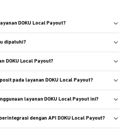
layanan DOKU Local Payout?
KU.
u dipatuhi?
ntuk mengikuti Standard Open API (SNAP-BI).
an DOKU Local Payout?
eposit pada layanan DOKU Local Payout?
 dana deposit dalam Rupiah.
enggunaan layanan DOKU Local Payout ini?
kami.
ng untuk berbagai kebutuhan bisnis yang legal, seperti:
berintegrasi dengan API DOKU Local Payout?