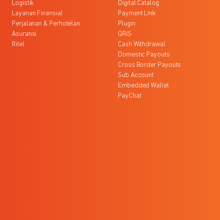
Logistik
Digital Catalog
Layanan Finansial
Payment Link
Perjalanan & Perhotelan
Plugin
Asuransi
QRIS
Ritel
Cash Withdrawal
Domestic Payouts
Cross Border Payouts
Sub Account
Embedded Wallet
PayChat
l