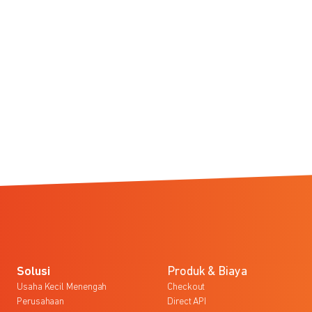
Solusi
Produk & Biaya
Usaha Kecil Menengah
Checkout
Perusahaan
Direct API