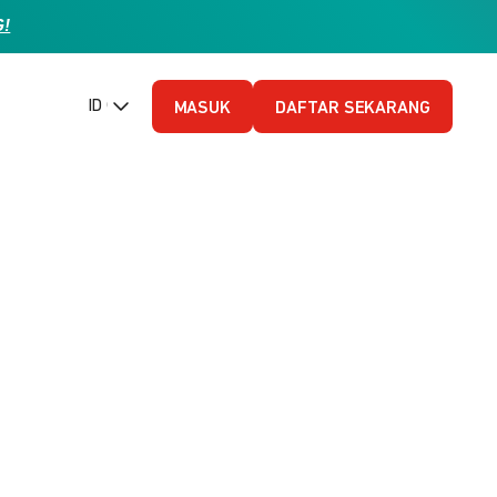
G!
ID (Bahasa Indonesia)
MASUK
DAFTAR SEKARANG