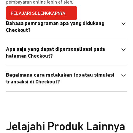
pembayaran online lebih efisien.
PELAJARI SELENGKAPNYA
Bahasa pemrograman apa yang didukung
Checkout?
Checkout mendukung semua bahasa pemrograman (Java,
Apa saja yang dapat dipersonalisasi pada
PHP, Node.js, Go, dll).
halaman Checkout?
Anda dapat mempersonalisasi logo, tema warna,
Bagaimana cara melakukan tes atau simulasi
preferensi bahasa, dan urutan metode pembayaran sesuai
transaksi di Checkout?
kebutuhan brand Anda.
Anda dapat melakukan tes transaksi menggunakan
environment
Sandbox
sebelum live.
Jelajahi Produk Lainnya