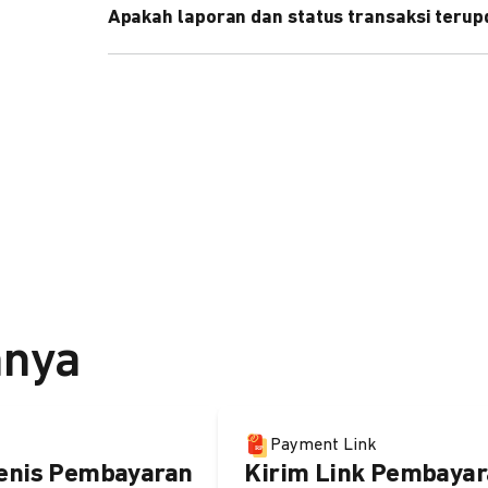
Apakah laporan dan status transaksi teru
Ya, transaksi akan tercatat di dashboard DOKU, d
melalui update notification URL. Pelajari cara me
nnya
Payment Link
enis Pembayaran
Kirim Link Pembayar