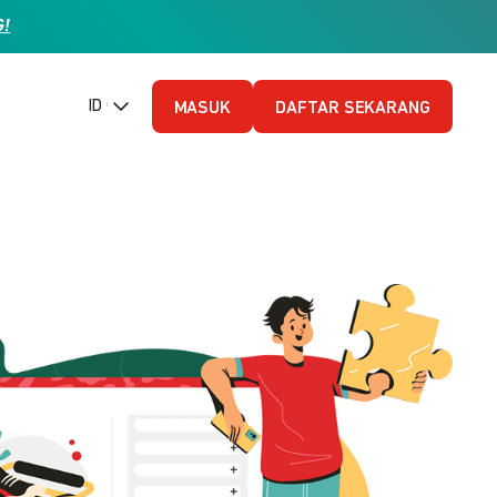
G!
ID (Bahasa Indonesia)
MASUK
DAFTAR SEKARANG