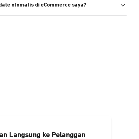
pdate otomatis di eCommerce saya?
an status di eCommerce Anda akan terupdate otomatis
ngaktifkannya
di sini.
an Langsung ke Pelanggan