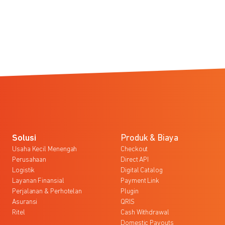
Solusi
Produk & Biaya
Usaha Kecil Menengah
Checkout
Perusahaan
Direct API
Logistik
Digital Catalog
Layanan Finansial
Payment Link
Perjalanan & Perhotelan
Plugin
Asuransi
QRIS
Ritel
Cash Withdrawal
Domestic Payouts