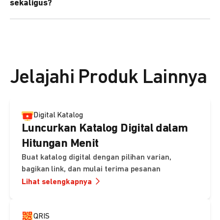
sekaligus?
kebutuhan Anda.
Bisa. Anda dapat menggunakan fitur bulk upload untuk
membuat banyak Payment Link sekaligus dan
mengirimkan notifikasi ke email pelanggan masing-
masing secara otomatis.
Jelajahi Produk Lainnya
Digital Katalog
Luncurkan Katalog Digital dalam
Hitungan Menit
Buat katalog digital dengan pilihan varian,
bagikan link, dan mulai terima pesanan
Lihat selengkapnya
QRIS