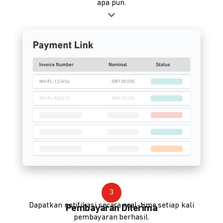
apa pun.
3
Dapatkan notifikasi secara real-time setiap kali
Pembayaran Diterima
pembayaran berhasil.