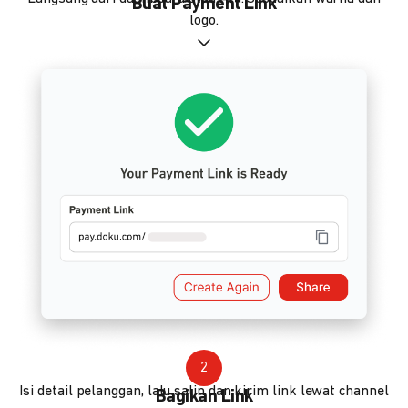
Buat Payment Link
logo.
2
Isi detail pelanggan, lalu salin dan kirim link lewat channel
Bagikan Link