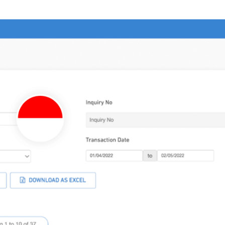
g secara
saja
 unggah, lalu kirim dana
ulai dari bank-bank di