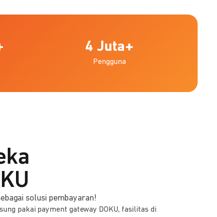
+
4
Juta+
Pengguna
eka
OKU
ebagai solusi pembayaran!
gsung pakai payment gateway DOKU, fasilitas di
"Kami memilih