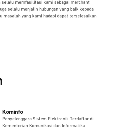
a selalu memfasilitasi kami sebagai merchant
Indonesia. DO
uga selalu menjalin hubungan yang baik kepada
berkelanjutan."
tu masalah yang kami hadapi dapat terselesaikan
Finance Manag
n
Kominfo
Penyelenggara Sistem Elektronik Terdaftar di
Kementerian Komunikasi dan Informatika