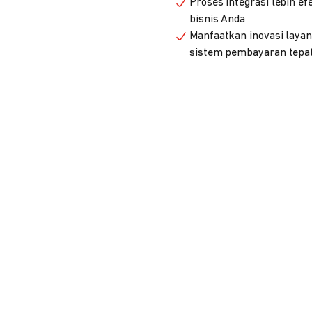
Proses integrasi lebih e
bisnis Anda
Manfaatkan inovasi laya
sistem pembayaran tepa