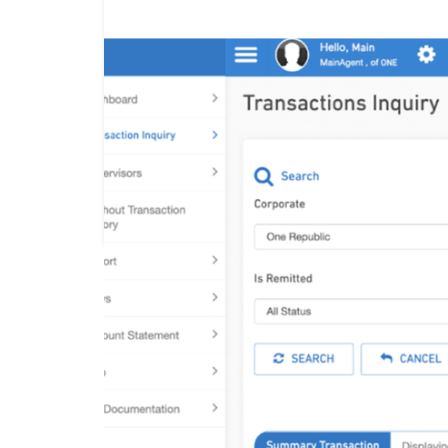
Kirim dana ke banyak rekenin
otomatis dan
real-time
kapan 
Muat banyak data penerima dengan sekali
ke banyak rekening sekaligus
Kirim dana ke beragam rekening tujuan, m
Indonesia hingga akun e-Wallet
PELAJARI LEBIH LANJUT