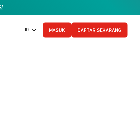
G!
ID (Bahasa Indonesia)
MASUK
DAFTAR SEKARANG