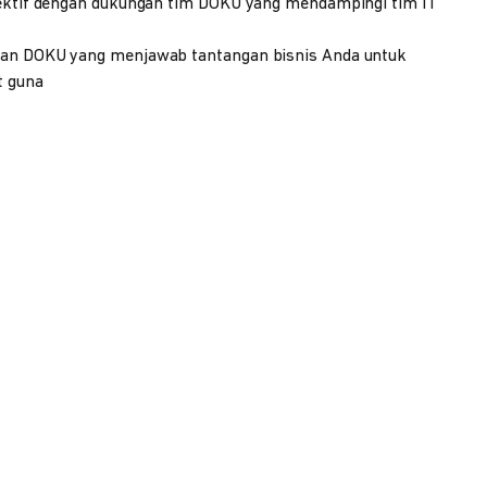
fektif dengan dukungan tim DOKU yang mendampingi tim IT
nan DOKU yang menjawab tantangan bisnis Anda untuk
t guna