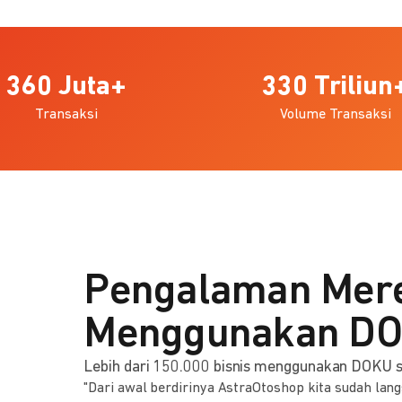
360
Juta+
330
Triliun
Transaksi
Volume Transaksi
‍Pengalaman Mer
Menggunakan D
Lebih dari 150.000 bisnis menggunakan DOKU s
"Dari awal berdirinya AstraOtoshop kita sudah lan