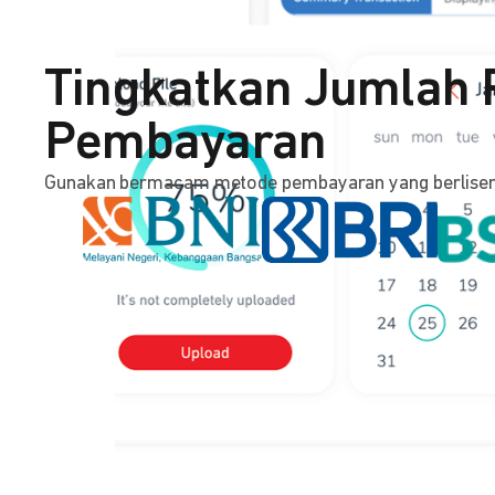
Tingkatkan Jumlah
Pembayaran
Gunakan bermacam metode pembayaran yang berlisensi