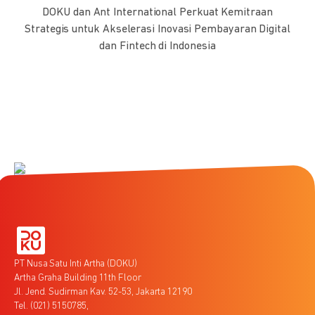
DOKU dan Ant International Perkuat Kemitraan
Strategis untuk Akselerasi Inovasi Pembayaran Digital
dan Fintech di Indonesia
PT Nusa Satu Inti Artha (DOKU)
Artha Graha Building 11th Floor
Jl. Jend. Sudirman Kav. 52-53, Jakarta 12190
Tel. (021) 5150785,