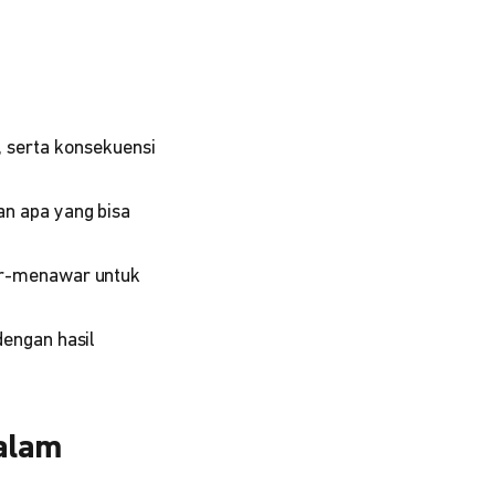
, serta konsekuensi
n apa yang bisa
war-menawar untuk
dengan hasil
dalam