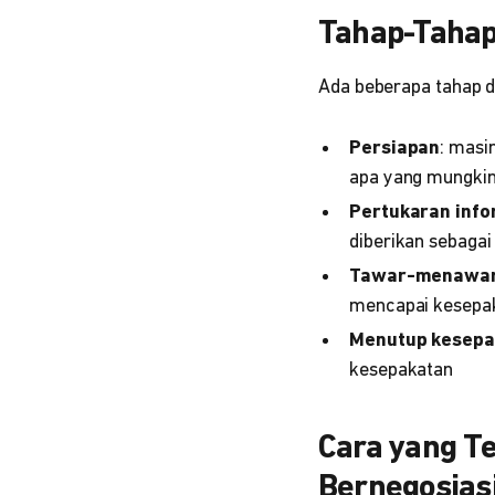
Tahap-Tahap
Ada beberapa tahap da
Persiapan
: masi
apa yang mungkin
Pertukaran info
diberikan sebagai
Tawar-menawa
mencapai kesepa
Menutup kesepa
kesepakatan
Cara yang T
Bernegosias