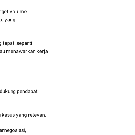
arget volume
ku yang
tepat, seperti
atau menawarkan kerja
ndukung pendapat
i kasus yang relevan.
ernegosiasi,