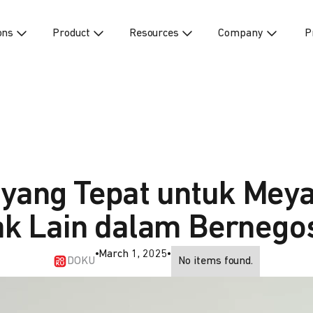
ons
Product
Resources
Company
P
 yang Tepat untuk Mey
ak Lain dalam Bernegos
•
March 1, 2025
•
DOKU
No items found.