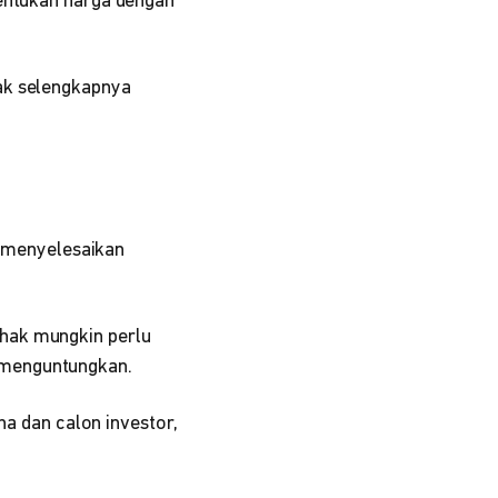
nentukan harga dengan
ak selengkapnya
uk menyelesaikan
hak mungkin perlu
 menguntungkan.
ha dan calon investor,