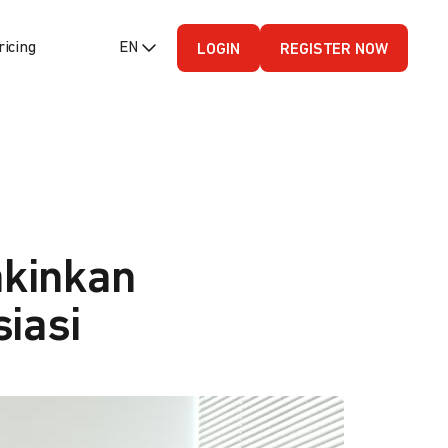
ricing
EN (English - US)
LOGIN
REGISTER NOW
akinkan
iasi