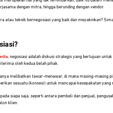
asi merupakan hal yang tak terhindarkan, baik itu dalam me
erjasama dengan mitra, hingga berunding dengan vendor.
ra atau teknik bernegosiasi yang baik dan meyakinkan? Sim
!
siasi?
edia
, negosiasi adalah diskusi strategis yang bertujuan unt
iterima oleh kedua belah pihak.
sanya melibatkan tawar-menawar, di mana masing-masing pi
rikan sesuatu (konsesi) untuk mencapai kesepakatan yang
i pada siapa saja, seperti antara pembeli dan penjual, pengusa
lon klien.