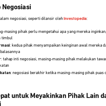
 Negosiasi
lam negosiasi, seperti dilansir oleh
Investopedia
:
ng-masing pihak perlu mengetahui apa yang mereka inginkan
 timbul
rmasi
: kedua pihak menyampaikan keinginan awal mereka da
 balasannya
r
: tahap inti negosiasi, masing-masing pihak melakukan ta
katan
katan
: negosiasi berakhir ketika masing-masing pihak puas 
epat untuk Meyakinkan Pihak Lain 
i