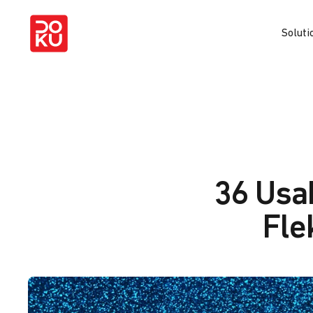
Soluti
36 Usa
Fle