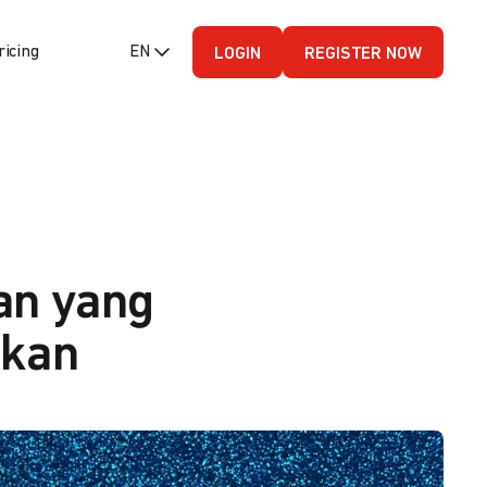
ricing
EN (English - US)
LOGIN
REGISTER NOW
an yang
gkan