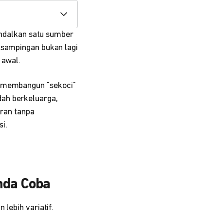
ndalkan satu sumber
 sampingan bukan lagi
 awal.
a membangun "sekoci"
dah berkeluarga,
uran tanpa
i.
nda Coba
lebih variatif.