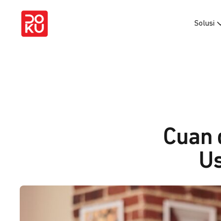
Solusi
Cuan 
U