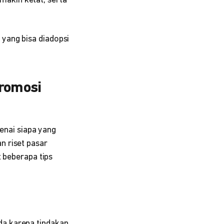
akin ketat, serta
yang bisa diadopsi
romosi
nai siapa yang
n riset pasar
t beberapa tips
da karena tindakan