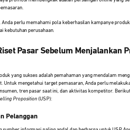
aya promosi membengkak adalah persaingan online yang sem
pemasaran.
s, Anda perlu memahami pola keberhasilan kampanye produk 
uai kebutuhan perusahaan.
Riset Pasar Sebelum Menjalankan P
oduk yang sukses adalah pemahaman yang mendalam menge
t. Untuk mengetahui target pemasaran, Anda perlu melakuka
sumen, tren pasar saat ini, dan aktivitas kompetitor. Beriku
elling Proposition
(USP):
an Pelanggan
 sumber informasi paling andal dan berharga untuk USP An