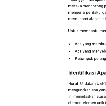
mereka mendorong pe
mengenai perilaku, g
memahami alasan di b
Untuk membantu mema
Apa yang membuat
Apa yang menyeb
Kelompok pelangg
Identifikasi A
Huruf ‘U’ dalam USP 
mengungkap apa yang 
Ini menjelaskan alas
elemen-elemen unik in