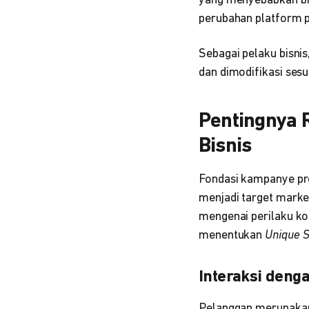
yang menyebabkan bi
perubahan platform 
Sebagai pelaku bisni
dan dimodifikasi ses
Pentingnya 
Bisnis
Fondasi kampanye pr
menjadi target marke
mengenai perilaku kon
menentukan
Unique S
Interaksi deng
Pelanggan merupakan