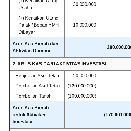
(+) Kenaikan Utang
30.000.000
Usaha
(+) Kenaikan Utang
Pajak / Beban YMH
10.000.000
Dibayar
Arus Kas Bersih dari
200.000.00
Aktivitas Operasi
2. ARUS KAS DARI AKTIVITAS INVESTASI
Penjualan Aset Tetap
50.000.000
Pembelian Aset Tetap
(120.000.000)
Pembelian Tanah
(100.000.000)
Arus Kas Bersih
untuk Aktivitas
(170.000.000
Investasi