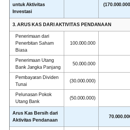
untuk Aktivitas
(170.000.000
Investasi
3. ARUS KAS DARI AKTIVITAS PENDANAAN
Penerimaan dari
Penerbitan Saham
100.000.000
Biasa
Penerimaan Utang
50.000.000
Bank Jangka Panjang
Pembayaran Dividen
(30.000.000)
Tunai
Pelunasan Pokok
(50.000.000)
Utang Bank
Arus Kas Bersih dari
70.000.00
Aktivitas Pendanaan