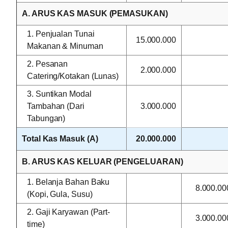
A. ARUS KAS MASUK (PEMASUKAN)
1. Penjualan Tunai
15.000.000
Makanan & Minuman
2. Pesanan
2.000.000
Catering/Kotakan (Lunas)
3. Suntikan Modal
Tambahan (Dari
3.000.000
Tabungan)
Total Kas Masuk (A)
20.000.000
B. ARUS KAS KELUAR (PENGELUARAN)
1. Belanja Bahan Baku
8.000.00
(Kopi, Gula, Susu)
2. Gaji Karyawan (Part-
3.000.00
time)