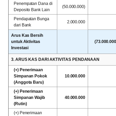
Penempatan Dana di
(50.000.000)
Deposito Bank Lain
Pendapatan Bunga
2.000.000
dari Bank
Arus Kas Bersih
untuk Aktivitas
(73.000.000
Investasi
3. ARUS KAS DARI AKTIVITAS PENDANAAN
(+) Penerimaan
Simpanan Pokok
10.000.000
(Anggota Baru)
(+) Penerimaan
Simpanan Wajib
40.000.000
(Rutin)
(+) Penerimaan