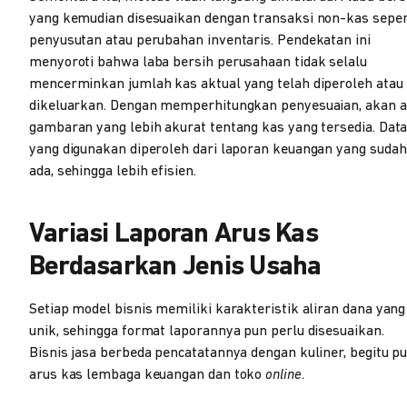
yang kemudian disesuaikan dengan transaksi non-kas seper
penyusutan atau perubahan inventaris. Pendekatan ini
menyoroti bahwa laba bersih perusahaan tidak selalu
mencerminkan jumlah kas aktual yang telah diperoleh atau
dikeluarkan. Dengan memperhitungkan penyesuaian, akan 
gambaran yang lebih akurat tentang kas yang tersedia. Dat
yang digunakan diperoleh dari laporan keuangan yang sudah
ada, sehingga lebih efisien.
Variasi Laporan Arus Kas
Berdasarkan Jenis Usaha
Setiap model bisnis memiliki karakteristik aliran dana yang
unik, sehingga format laporannya pun perlu disesuaikan.
Bisnis jasa berbeda pencatatannya dengan kuliner, begitu pu
arus kas lembaga keuangan dan toko
online
.