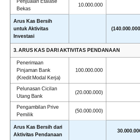
Penjualan Etalase
10.000.000
Bekas
Arus Kas Bersih
untuk Aktivitas
(140.000.000
Investasi
3. ARUS KAS DARI AKTIVITAS PENDANAAN
Penerimaan
Pinjaman Bank
100.000.000
(Kredit Modal Kerja)
Pelunasan Cicilan
(20.000.000)
Utang Bank
Pengambilan Prive
(50.000.000)
Pemilik
Arus Kas Bersih dari
30.000.00
Aktivitas Pendanaan