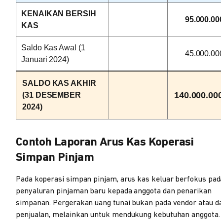
KENAIKAN BERSIH
95.000.00
KAS
Saldo Kas Awal (1
45.000.00
Januari 2024)
SALDO KAS AKHIR
140.000.00
(31 DESEMBER
2024)
Contoh Laporan Arus Kas Koperasi
Simpan Pinjam
Pada koperasi simpan pinjam, arus kas keluar berfokus pad
penyaluran pinjaman baru kepada anggota dan penarikan
simpanan. Pergerakan uang tunai bukan pada vendor atau da
penjualan, melainkan untuk mendukung kebutuhan anggota.