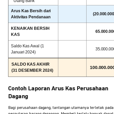
Utang Bank
Arus Kas Bersih dari
(20.000.000
Aktivitas Pendanaan
KENAIKAN BERSIH
65.000.00
KAS
Saldo Kas Awal (1
35.000.00
Januari 2024)
SALDO KAS AKHIR
100.000.00
(31 DESEMBER 2024)
Contoh Laporan Arus Kas Perusahaan
Dagang
Bagi perusahaan dagang, tantangan utamanya terletak pada