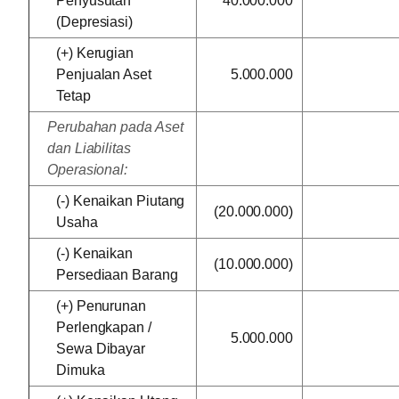
Penyusutan
40.000.000
(Depresiasi)
(+) Kerugian
Penjualan Aset
5.000.000
Tetap
Perubahan pada Aset
dan Liabilitas
Operasional:
(-) Kenaikan Piutang
(20.000.000)
Usaha
(-) Kenaikan
(10.000.000)
Persediaan Barang
(+) Penurunan
Perlengkapan /
5.000.000
Sewa Dibayar
Dimuka