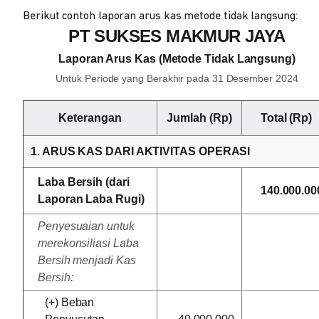
Berikut contoh laporan arus kas metode tidak langsung:
PT SUKSES MAKMUR JAYA
Laporan Arus Kas (Metode Tidak Langsung)
Untuk Periode yang Berakhir pada 31 Desember 2024
Keterangan
Jumlah (Rp)
Total (Rp)
1. ARUS KAS DARI AKTIVITAS OPERASI
Laba Bersih (dari
140.000.00
Laporan Laba Rugi)
Penyesuaian untuk
merekonsiliasi Laba
Bersih menjadi Kas
Bersih:
(+) Beban