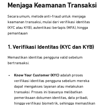
Menjaga Keamanan Transaksi
Secara umum, metode anti-fraud untuk menjaga
keamanan transaksi, mulai dari verifikasi identitas
(KYC atau KYB), autentikasi berlapis (MFA), hingga
pemantauan
1. Verifikasi Identitas (KYC dan KYB)
Memastikan identitas pengguna valid sebelum
bertransaksi.
Know Your Customer (KYC)
adalah proses
verifikasi identitas pengguna sebelum mereka
dapat mengakses layanan atau melakukan
transaksi. Proses ini biasanya melibatkan
pemeriksaan dokumen identitas, data pribadi,
hingga verifikasi biometrik, sehingga memastikan