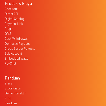
Produk & Biaya
Checkout
Direct API
Digital Catalog
Payment Link
Plugin
QRIS
Cash Withdrawal
Domestic Payouts
Cross Border Payouts
Sub Account
Embedded Wallet
PayChat
Panduan
Biaya
Studi Kasus
Demo Interaktif
Blog
Panduan