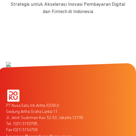
Strategis untuk Akselerasi Inovasi Pembayaran Digital
dan Fintech di Indonesia
PT Nusa Satu Inti Artha (DOKU)
Gedung Artha Graha Lantai 11
Jl. Jend. Sudirman Kav. 52-53, Jakarta 12190
Tel. (021) 5150785,
Fax (021) 5154758