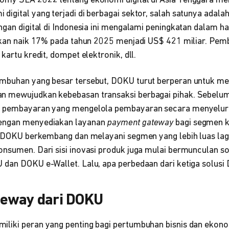
nomy SEA 2022 tentang ekonomi digital di Asia Tenggara m
igital yang terjadi di berbagai sektor, salah satunya adal
angan digital di Indonesia ini mengalami peningkatan dalam 
 akan naik 17% pada tahun 2025 menjadi US$ 421 miliar. Pem
 kartu kredit, dompet elektronik, dll.
mbuhan yang besar tersebut, DOKU turut berperan untuk me
n mewujudkan kebebasan transaksi berbagai pihak. Sebelum
i pembayaran yang mengelola pembayaran secara menyelur
engan menyediakan layanan
payment gateway
bagi segmen k
is DOKU berkembang dan melayani segmen yang lebih luas lag
nsumen. Dari sisi inovasi produk juga mulai bermunculan sol
 dan DOKU e-Wallet. Lalu, apa perbedaan dari ketiga solusi
eway dari DOKU
iliki peran yang penting bagi pertumbuhan bisnis dan ekonom