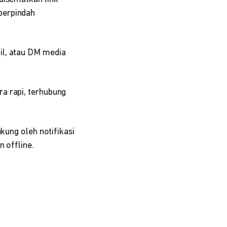
berpindah
il, atau DM media
a rapi, terhubung
kung oleh notifikasi
n offline.