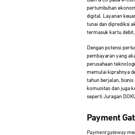
Bain & Co pada e-Co
pertumbuhan ekonomi d
digital. Layanan keu
tunai dan diprediksi
termasuk kartu debit,
Dengan potensi pertu
pembayaran yang aka
perusahaan teknolog
memulai kiprahnya d
tahun berjalan, bisn
komunitas dan juga ko
seperti Juragan DOKU
Payment Gat
Payment gateway
mem