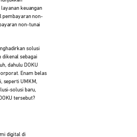
enunjukkan
ah layanan keuangan
hal pembayaran non-
bayaran non-tunai
nghadirkan solusi
 dikenal sebagai
uh, dahulu DOKU
orporat. Enam belas
i, seperti UMKM,
usi-solusi baru,
 DOKU tersebut?
i digital di