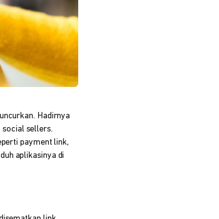
luncurkan. Hadirnya
ocial sellers.
perti payment link,
uh aplikasinya di
 disematkan link