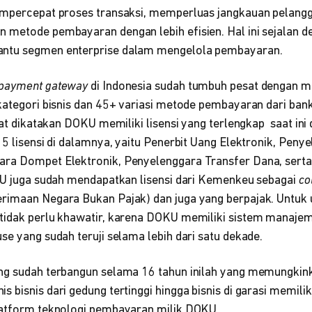
empercepat proses transaksi, memperluas jangkauan pelang
 metode pembayaran dengan lebih efisien. Hal ini sejalan
ntu segmen enterprise dalam mengelola pembayaran.
payment gateway
di Indonesia sudah tumbuh pesat dengan m
 kategori bisnis dan 45+ variasi metode pembayaran dari ba
apat dikatakan DOKU memiliki lisensi yang terlengkap saat in
 5 lisensi di dalamnya, yaitu Penerbit Uang Elektronik, Pen
ra Dompet Elektronik, Penyelenggara Transfer Dana, serta
OKU juga sudah mendapatkan lisensi dari Kemenkeu sebagai
co
erimaan Negara Bukan Pajak) dan juga yang berpajak. Untu
tidak perlu khawatir, karena DOKU memiliki sistem manajem
se yang sudah teruji selama lebih dari satu dekade.
ang sudah terbangun selama 16 tahun inilah yang memungki
 bisnis dari gedung tertinggi hingga bisnis di garasi memil
latform teknologi pembayaran milik DOKU.