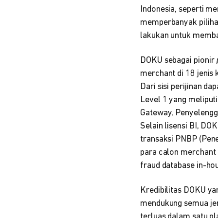
Indonesia, seperti m
memperbanyak pilihan
lakukan untuk memba
DOKU sebagai pionir
merchant di 18 jenis
Dari sisi perijinan d
Level 1 yang meliputi
Gateway, Penyelengga
Selain lisensi BI, D
transaksi PNBP (Pen
para calon merchant 
fraud database in-hou
Kredibilitas DOKU y
mendukung semua jenis
terluas dalam satu p