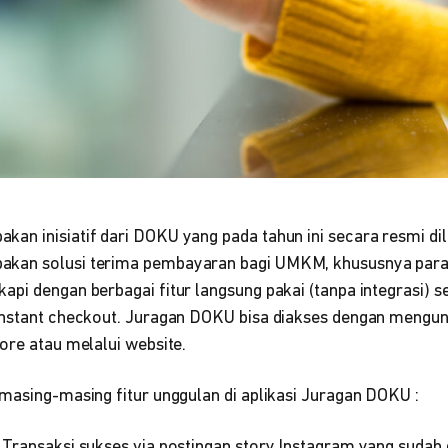
an inisiatif dari DOKU yang pada tahun ini secara resmi di
kan solusi terima pembayaran bagi UMKM, khususnya para s
pi dengan berbagai fitur langsung pakai (tanpa integrasi) se
instant checkout. Juragan DOKU bisa diakses dengan mengund
ore atau melalui website.
masing-masing fitur unggulan di aplikasi Juragan DOKU :
: Transaksi sukses via postingan story Instagram yang sudah