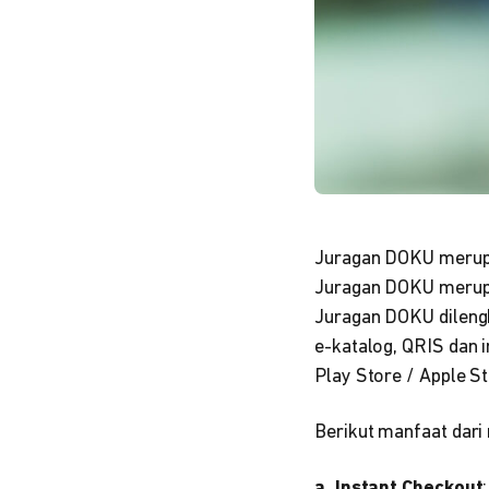
Juragan DOKU merupak
Juragan DOKU merupa
Juragan DOKU dilengka
e-katalog, QRIS dan 
Play Store / Apple St
Berikut manfaat dari 
a. Instant Checkout