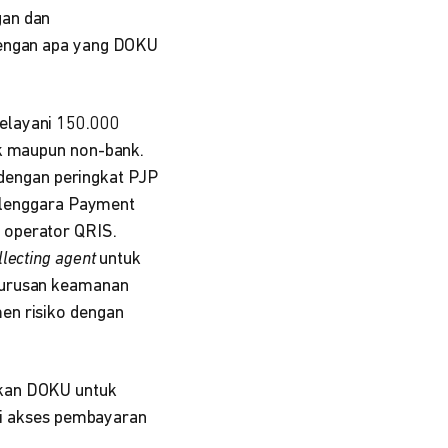
gan dan
 dengan apa yang DOKU
elayani 150.000
nk maupun non-bank.
i dengan peringkat PJP
yelenggara Payment
 operator QRIS.
llecting agent
untuk
k urusan keamanan
en risiko dengan
nkan DOKU untuk
iki akses pembayaran