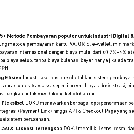
5+ Metode Pembayaran populer untuk industri Digital 
ng metode pembayaran kartu, VA, QRIS, e-wallet, minimarket
mbayaran internasional dengan biaya mulai dari ±0,7%–4% 
npa biaya setup, tanpa biaya bulanan, bayar hanya jika ada tr
 PPN
g Efisien
Industri asuransi membutuhkan sistem pembayara
nsparan untuk transaksi seperti premi, biaya administrasi, h
si lengkap untuk mendukung kebutuhan ini.
i Fleksibel
DOKU menawarkan berbagai opsi penerimaan pem
integrasi (Payment Link) hingga API & Checkout Page yang 
uai sistem perusahaan.
lasi & Lisensi Terlengkap
DOKU memiliki lisensi resmi da