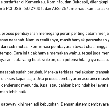
ta terdaftar di Kemenkeu, Kominfo, dan Dukcapil, dilengkapi
erti PCI DSS, ISO 27001, dan AES-256, memastikan transaksi
i, proses pembayaran memegang peran penting dalam menja
asan nasabah. Namun realitanya, masih banyak perusahaan 
 dari cek mutasi, konfirmasi pembayaran lewat chat, hingga 
 tempo. Cara ini tidak hanya memakan waktu, tetapi juga men
aran, data yang tidak sinkron, dan potensi hilangnya nasab
an nasabah sudah berubah. Mereka terbiasa melakukan transaks
t diakses kapan saja. Jika proses pembayaran asuransi masih
h cenderung menunda, lupa, atau bahkan berpindah ke layana
an lebih baik.
gateway kini menjadi kebutuhan. Dengan sistem pembayaran