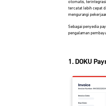
otomatis, terintegra
tercatat lebih cepat 
mengurangi pekerjaan
Sebagai penyedia pa
pengalaman pembayara
1. DOKU Paym