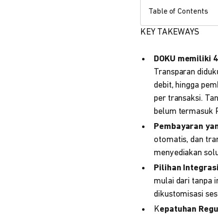
Table of Contents
KEY TAKEWAYS
DOKU memiliki 4
Transparan diduku
debit, hingga pe
per transaksi. Ta
belum termasuk
Pembayaran yan
otomatis, dan tra
menyediakan solu
Pilihan Integras
mulai dari tanpa 
dikustomisasi ses
K
epatuhan Regu