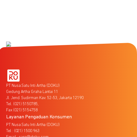
PT Nusa Satu Inti Artha (DOKU)
Gedung Artha Graha Lantai 11
Jl. Jend. Sudirman Kav. 52-53, Jakarta 12190
Tel. (021) 5150785,
Fax (021) 5154758
Layanan Pengaduan Konsumen
PT Nusa Satu Inti Artha (DOKU)
Tel : (021) 1500 963