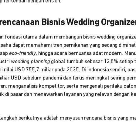
 terkendali dengan efisien.
erencanaan Bisnis Wedding Organize
n fondasi utama dalam membangun bisnis wedding organizer
u usaha dapat memahami tren pernikahan yang sedang diminati
nsep
eco-friendly
, hingga acara bernuansa adat modern. Men
dustri
wedding planning
global tumbuh sebesar 12,8% setiap 
 nilai USD 755,7 miliar pada 2035. Di Indonesia sendiri, pas
liar USD sebelum pandemi dan terus meningkat seiring pem
, menganalisis kompetitor, serta mengenali perilaku calon
ik di pasar dan menawarkan layanan yang relevan dengan k
, langkah berikutnya adalah menyusun rencana bisnis yang m