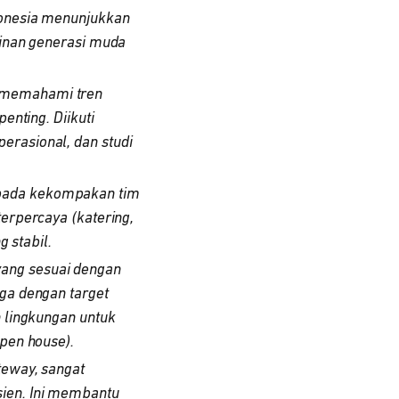
ndonesia menunjukkan
ginan generasi muda
 memahami tren
enting. Diikuti
erasional, dan studi
pada kekompakan tim
erpercaya (katering,
g stabil.
yang sesuai dengan
ga dengan target
h lingkungan untuk
open house).
teway, sangat
sien. Ini membantu