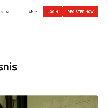
ricing
EN (English - US)
LOGIN
REGISTER NOW
snis