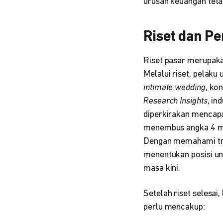
urusan keuangan tetap
Riset dan P
Riset pasar merupaka
Melalui riset, pelak
intimate wedding
, ko
Research Insights
, in
diperkirakan mencapai
menembus angka 4 mi
Dengan memahami tren
menentukan posisi un
masa kini.
Setelah riset selesai
perlu mencakup: