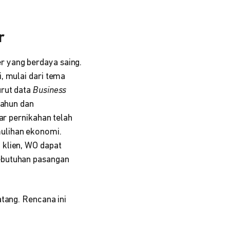
r
 yang berdaya saing.
, mulai dari tema
urut data
Business
tahun dan
ar pernikahan telah
ulihan ekonomi.
 klien, WO dapat
ebutuhan pasangan
atang. Rencana ini