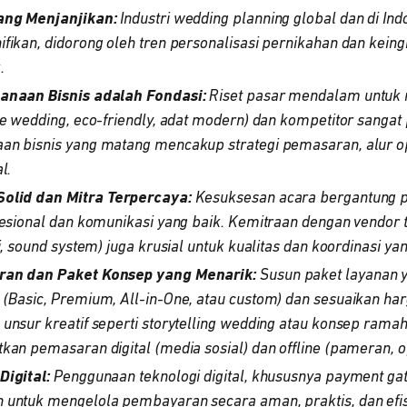
ang Menjanjikan:
Industri wedding planning global dan di I
fikan, didorong oleh tren personalisasi pernikahan dan kein
.
anaan Bisnis adalah Fondasi:
Riset pasar mendalam untuk
e wedding, eco-friendly, adat modern) dan kompetitor sangat p
n bisnis yang matang mencakup strategi pemasaran, alur op
l.
olid dan Mitra Terpercaya:
Kesuksesan acara bergantung 
fesional dan komunikasi yang baik. Kemitraan dengan vendor t
i, sound system) juga krusial untuk kualitas dan koordinasi yan
ran dan Paket Konsep yang Menarik:
Susun paket layanan 
(Basic, Premium, All-in-One, atau custom) dan sesuaikan har
unsur kreatif seperti storytelling wedding atau konsep rama
kan pemasaran digital (media sosial) dan offline (pameran, 
Digital:
Penggunaan teknologi digital, khususnya payment ga
 untuk mengelola pembayaran secara aman, praktis, dan efi