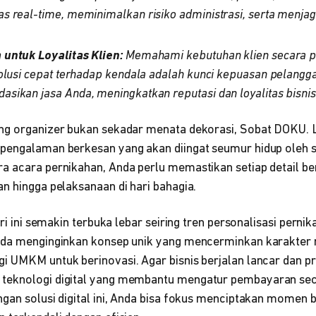
 real-time, meminimalkan risiko administrasi, serta menjaga
untuk Loyalitas Klien:
Memahami kebutuhan klien secara p
olusi cepat terhadap kendala adalah kunci kepuasan pelangga
ikan jasa Anda, meningkatkan reputasi dan loyalitas bisnis
g organizer bukan sekadar menata dekorasi, Sobat DOKU. Lebi
pengalaman berkesan yang akan diingat seumur hidup oleh s
a acara pernikahan, Anda perlu memastikan setiap detail be
n hingga pelaksanaan di hari bahagia.
tri ini semakin terbuka lebar seiring tren personalisasi perni
uda menginginkan konsep unik yang mencerminkan karakter m
i UMKM untuk berinovasi. Agar bisnis berjalan lancar dan p
teknologi digital yang membantu mengatur pembayaran se
ngan solusi digital ini, Anda bisa fokus menciptakan momen 