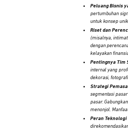
Peluang Bisnis y
pertumbuhan signi
untuk konsep unik
Riset dan Perenc
(misalnya, intimat
dengan perencanaa
kelayakan finansia
Pentingnya Tim S
internal yang pro
dekorasi, fotograf
Strategi Pemasa
segmentasi pasar 
pasar. Gabungkan 
menonjol. Manfaat
Peran Teknologi 
direkomendasikan