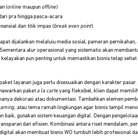
an (
online
maupun
offline
)
dari pra hingga pasca-acara
nansial dan titik impas (
break even point
)
apat dijalankan melaluiu media sosial, pameran pernikahan, 
 Sementara alur operasional yang sistematis akan membantu
di kelayakan pun penting untuk memastikan bisnis tetap sehat 
 paket layanan juga perlu disesuaikan dengan karakter pasar
nawarkan paket
a la carte
yang fleksibel, klien dapat memili
 hanya dekorasi atau dokumentasi. Tambahkan elemen pembe
reaming
, atau tema ramah lingkungan agar bisnis tampil men
n baik, gunakan sistem keuangan digital. Dengan pengelolaan
 transparan dan efisien. Kombinasi antara riset mendalam, p
digital akan membuat bisnis WO tumbuh lebih profesional dan