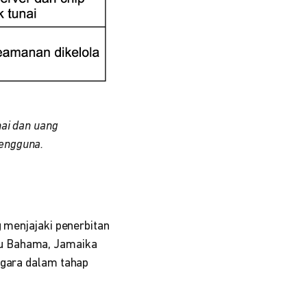
nai dan uang
pengguna.
g menjajaki penerbitan
tu Bahama, Jamaika
egara dalam tahap