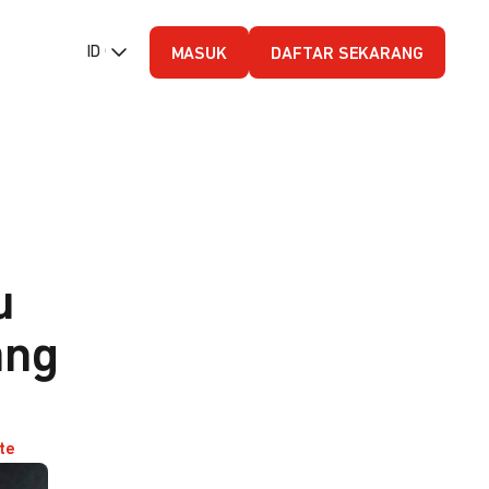
ID (Bahasa Indonesia)
MASUK
DAFTAR SEKARANG
u
ang
te