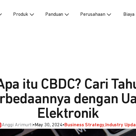
Produk
Panduan
Perusahaan
Biaya
Apa itu CBDC? Cari Tah
rbedaannya dengan U
Elektronik
Anggi Arimurti
•
May 30, 2024
•
Business Strategy
Industry Upda