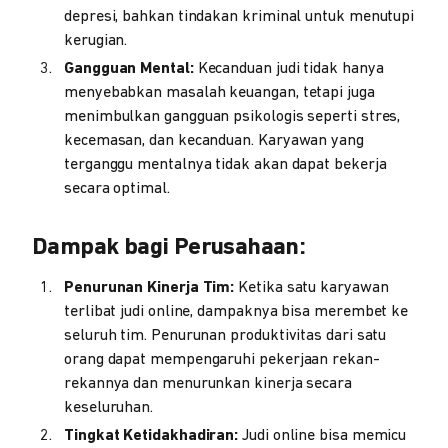
depresi, bahkan tindakan kriminal untuk menutupi
kerugian.
Gangguan Mental:
Kecanduan judi tidak hanya
menyebabkan masalah keuangan, tetapi juga
menimbulkan gangguan psikologis seperti stres,
kecemasan, dan kecanduan. Karyawan yang
terganggu mentalnya tidak akan dapat bekerja
secara optimal.
Dampak bagi Perusahaan:
Penurunan Kinerja Tim:
Ketika satu karyawan
terlibat judi online, dampaknya bisa merembet ke
seluruh tim. Penurunan produktivitas dari satu
orang dapat mempengaruhi pekerjaan rekan-
rekannya dan menurunkan kinerja secara
keseluruhan.
Tingkat Ketidakhadiran:
Judi online bisa memicu