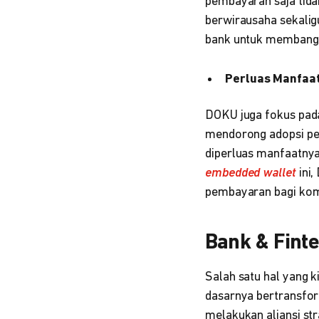
pembayaran saja tida
berwirausaha sekalig
bank untuk membangu
Perluas Manfaat
DOKU juga fokus pada
mendorong adopsi pem
diperluas manfaatny
embedded wallet
ini
pembayaran bagi komu
Bank & Fint
Salah satu hal yang k
dasarnya bertransfor
melakukan aliansi st