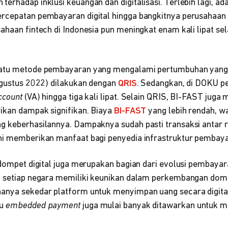
terhadap inklusi keuangan dan digitalisasi. Terlebih lagi, 
ercepatan pembayaran digital hingga bangkitnya perusahaa
ahaan fintech di Indonesia pun meningkat enam kali lipat se
satu metode pembayaran yang mengalami pertumbuhan yang 
(Agustus 2022) dilakukan dengan
QRIS
. Sedangkan, di DOKU 
ccount
(VA) hingga tiga kali lipat. Selain QRIS, BI-FAST juga 
rikan dampak signifikan. Biaya
BI-FAST
yang lebih rendah, w
g keberhasilannya. Dampaknya sudah pasti transaksi antar 
ni memberikan manfaat bagi penyedia infrastruktur pembay
n dompet digital juga merupakan bagian dari evolusi pembaya
a setiap negara memiliki keunikan dalam perkembangan domp
anya sekedar platform untuk menyimpan uang secara digital
au
embedded payment
juga mulai banyak ditawarkan untuk m