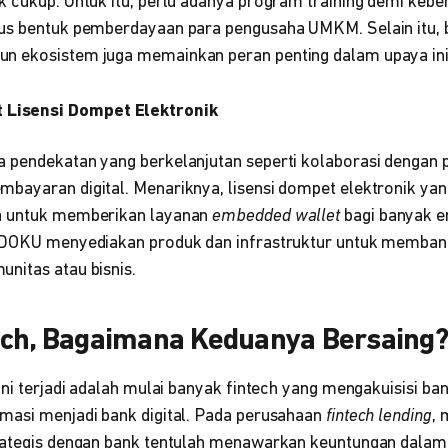
k cukup. Untuk itu, perlu adanya program training demi kebe
us bentuk pemberdayaan para pengusaha UMKM. Selain itu, 
n ekosistem juga memainkan peran penting dalam upaya ini
 Lisensi Dompet Elektronik
 pendekatan yang berkelanjutan seperti kolaborasi dengan 
bayaran digital. Menariknya, lisensi dompet elektronik yan
a untuk memberikan layanan
embedded wallet
bagi banyak en
, DOKU menyediakan produk dan infrastruktur untuk memb
nitas atau bisnis.
ech, Bagaimana Keduanya Bersaing?
ini terjadi adalah mulai banyak fintech yang mengakuisisi ba
masi menjadi bank digital. Pada perusahaan
fintech lending
, 
rategis dengan bank tentulah menawarkan keuntungan dalam 