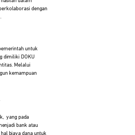
rhasilan dalam
berkolaborasi dengan
.
pemerintah untuk
g dimiliki DOKU
titas. Melalui
angun kemampuan
nk, yang pada
menjadi bank atau
hal biaya dana untuk