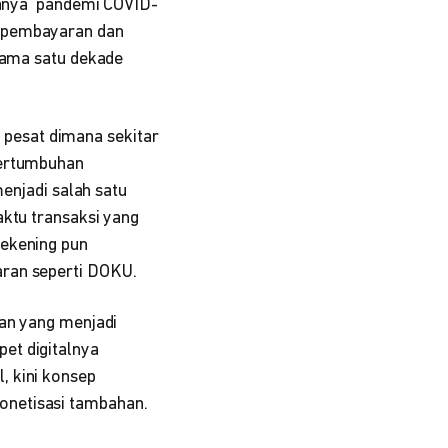
adanya pandemi COVID-
n pembayaran dan
lama satu dekade
pesat dimana sekitar
pertumbuhan
menjadi salah satu
aktu transaksi yang
rekening pun
aran seperti DOKU.
ran yang menjadi
et digitalnya
, kini konsep
onetisasi tambahan.