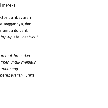
mi mereka.
ektor pembayaran
pelanggannya, dan
h membantu bank
n
top-up
atau
cash-out
an real-time, dan
itmen untuk menjalin
mendukung
 pembayaran." Chris