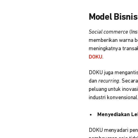
Model Bisni
Social commerce
(In
memberikan warna be
meningkatnya transak
DOKU
.
DOKU juga mengantisi
dan
recurring
. Secar
peluang untuk inovas
industri konvensional
Menyediakan Le
DOKU menyadari pent