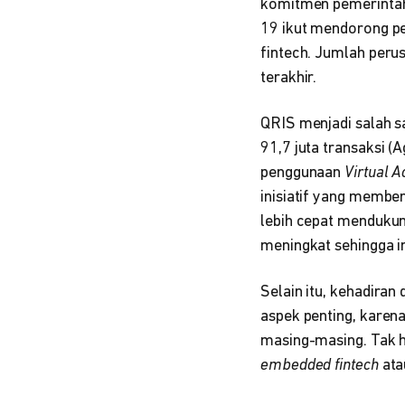
komitmen pemerintah 
19 ikut mendorong p
fintech.
Jumlah perus
terakhir.
QRIS menjadi salah 
91,7 juta transaksi 
penggunaan
Virtual A
inisiatif yang membe
lebih cepat mendukun
meningkat sehingga i
Selain itu, kehadira
aspek penting, karen
masing-masing. Tak h
embedded fintech
at