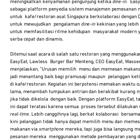
meningkatkan kenyamanan pengunjung ketika
dine-in
. Eas
sebagai platform penyedia sistem manajemen pemesanan
untuk kafe/restoran asal Singapura berkolaborasi dengan
untuk mewujudkan pengalaman
dine-in
kekinian yang lebih
untuk memfasilitasi ritme kehidupan masyarakat modern 
serba cepat dan dinamis.
Ditemui saat acara di salah satu restoran yang menggunakan
EasyEat, Lawless Burger Bar Menteng, CEO EasyEat, Wass
menjelaskan, ”Urusan memilih menu dan memesan makana
jadi menantang baik bagi pramusaji maupun pelanggan ket
di kafe/restoran. Kegiatan ini berpotensi memakan waktu c
lama, menambah tumpukan antrian dan berakibat kurang 
jika tidak dikelola dengan baik. Dengan platform EasyEat, 
ini dapat teratasi karena semua proses tersebut dilakukan 
real-time
. Lebih canggihnya lagi, berkat kolaborasi bersam
kini pelanggan tidak hanya dapat memilih menu dan meme
makanan via
smartphone
mereka, tapi juga bisa langsung 
pesanan mereka menggunakan metode pembayaran yang di