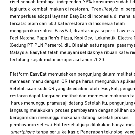
riset sebuah lembaga independen, 79% konsumen sudah tid
lagi untuk kembali makan di restoran. Tren
lifestyle
ini ber
memperluas adopsi layanan EasyEat di Indonesia, di mana sa
tercatat lebih dari 500 kafe/restoran di Indonesia telah
menggunakan solusi EasyEat, di antaranya seperti Lawless 
Feel Matcha, Papa Ron’s Pizza, Kopi Oey, Lokaholik, Electra 
(Gedung PT PLN Persero), dll. Di salah satu negara pasarnya
Malaysia, EasyEat telah melayani setidaknya ribuan kafe/re
terhitung sejak mulai beroperasi tahun 2020.
Platform EasyEat memudahkan pengunjung dalam melihat 
memesan menu dengan QR tanpa harus mengunduh aplikas
Setelah scan kode QR yang disediakan oleh EasyEat, pengun
restoran dapat langsung melihat dan memesan makanan t
harus menunggu pramusaji datang. Setelah itu, pengunjung 
langsung melakukan proses pembayaran dengan pilihan op
beragam dan menunggu makanan datang setelah proses
pembayaran selesai. Hal tersebut juga dilakukan hanya mela
smartphone
tanpa perlu ke kasir. Penerapan teknologi yang