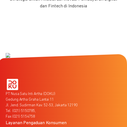
dan Fintech di Indonesia
PT Nusa Satu Inti Artha (DOKU)
Gedung Artha Graha Lantai 11
Jl. Jend. Sudirman Kav. 52-53, Jakarta 12190
Tel. (021) 5150785,
Fax (021) 5154758
Layanan Pengaduan Konsumen