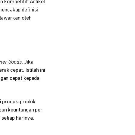
n kompetitif. Artikel
encakup definisi
itawarkan oleh
mer Goods
. Jika
k cepat. Istilah ini
engan cepat kepada
si produk-produk
ipun keuntungan per
setiap harinya,