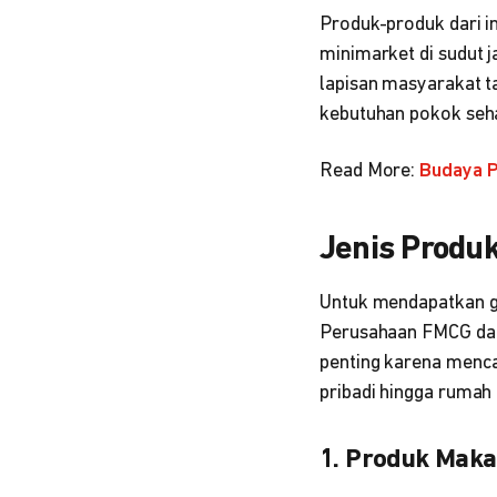
Produk-produk dari in
minimarket di sudut j
lapisan masyarakat t
kebutuhan pokok seha
Read More:
Budaya P
Jenis Produ
Untuk mendapatkan ga
Perusahaan FMCG dapa
penting karena menca
pribadi hingga rumah
1. Produk Mak