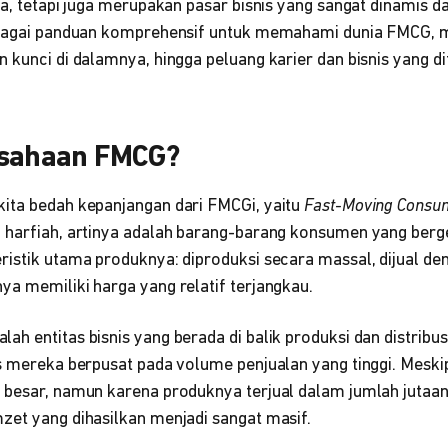
ja, tetapi juga merupakan pasar bisnis yang sangat dinamis da
ebagai panduan komprehensif untuk memahami dunia FMCG, m
 kunci di dalamnya, hingga peluang karier dan bisnis yang d
usahaan FMCG?
ita bedah kepanjangan dari FMCGi, yaitu
Fast-Moving Consu
harfiah, artinya adalah barang-barang konsumen yang bergera
ristik utama produknya: diproduksi secara massal, dijual d
ya memiliki harga yang relatif terjangkau.
h entitas bisnis yang berada di balik produksi dan distribu
is mereka berpusat pada volume penjualan yang tinggi. Mesk
 besar, namun karena produknya terjual dalam jumlah jutaan 
zet yang dihasilkan menjadi sangat masif.