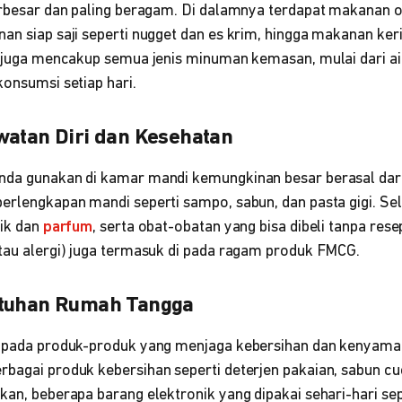
erbesar dan paling beragam. Di dalamnya terdapat makanan ol
an siap saji seperti nugget dan es krim, hingga makanan kerin
i juga mencakup semua jenis minuman kemasan, mulai dari air
konsumsi setiap hari.
watan Diri dan Kesehatan
nda gunakan di kamar mandi kemungkinan besar berasal dari i
erlengkapan mandi seperti sampo, sabun, dan pasta gigi. Sela
tik dan
parfum
, serta obat-obatan yang bisa dibeli tanpa rese
atau alergi) juga termasuk di pada ragam produk FMCG.
utuhan Rumah Tangga
s pada produk-produk yang menjaga kebersihan dan kenyaman
bagai produk kebersihan seperti deterjen pakaian, sabun cuci
kan, beberapa barang elektronik yang dipakai sehari-hari sep