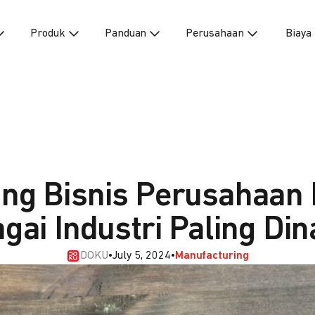
Produk
Panduan
Perusahaan
Biaya
ang Bisnis Perusahaan
gai Industri Paling Di
DOKU
•
July 5, 2024
•
Manufacturing