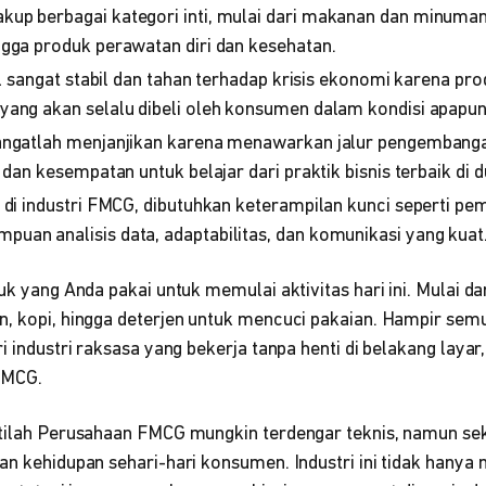
up berbagai kategori inti, mulai dari makanan dan minuman
gga produk perawatan diri dan kesehatan.
nal sangat stabil dan tahan terhadap krisis ekonomi karena 
yang akan selalu dibeli oleh konsumen dalam kondisi apapun
angatlah menjanjikan karena menawarkan jalur pengembangan
 dan kesempatan untuk belajar dari praktik bisnis terbaik di d
 di industri FMCG, dibutuhkan keterampilan kunci seperti 
an analisis data, adaptabilitas, dan komunikasi yang kuat
uk yang Anda pakai untuk memulai aktivitas hari ini. Mulai dar
n, kopi, hingga deterjen untuk mencuci pakaian. Hampir sem
i industri raksasa yang bekerja tanpa henti di belakang layar,
FMCG.
stilah Perusahaan FMCG mungkin terdengar teknis, namun sek
an kehidupan sehari-hari konsumen. Industri ini tidak hanya