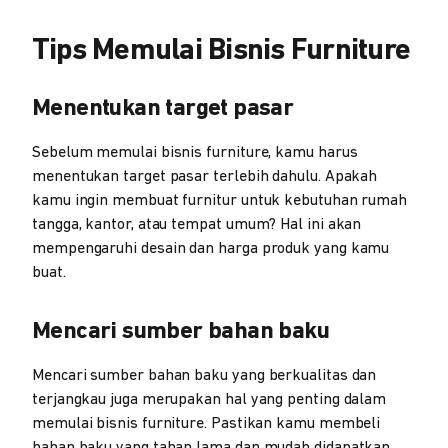
Tips Memulai Bisnis Furniture
Menentukan target pasar
Sebelum memulai bisnis furniture, kamu harus
menentukan target pasar terlebih dahulu. Apakah
kamu ingin membuat furnitur untuk kebutuhan rumah
tangga, kantor, atau tempat umum? Hal ini akan
mempengaruhi desain dan harga produk yang kamu
buat.
Mencari sumber bahan baku
Mencari sumber bahan baku yang berkualitas dan
terjangkau juga merupakan hal yang penting dalam
memulai bisnis furniture. Pastikan kamu membeli