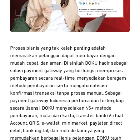
Proses bisnis yang tak kalah penting adalah
memastikan pelanggan dapat membayar dengan
mudah, cepat, dan aman. Di sinilah DOKU hadir sebagai
solusi payment gateway yang berfungsi memproses
pembayaran secara real-time, menyediakan beragam
metode pembayaran, serta mengotomatisasi
konfirmasi transaksi tanpa proses manual. Sebagai
payment gateway Indonesia pertama dan terlengkap
secara lisensi, DOKU menyediakan 45+ metode
pembayaran, mulai dari kartu, transfer bank/Virtual
Account, QRIS, e-wallet, minimarket, paylater, direct
debit, bank digital, dan metode lainnya yang
memudahkan berbagai jenis pelanggan. DOKU telah