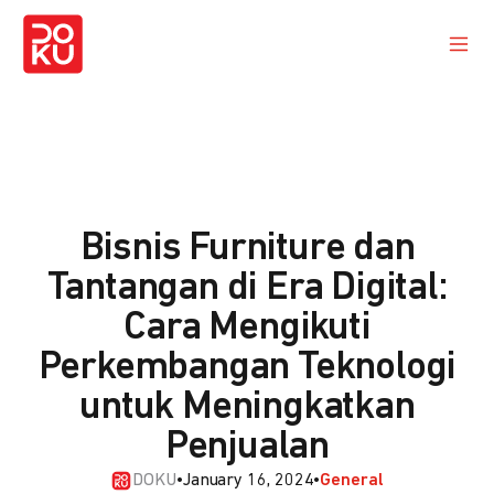
Bisnis Furniture dan
Tantangan di Era Digital:
Cara Mengikuti
Perkembangan Teknologi
untuk Meningkatkan
Penjualan
DOKU
•
January 16, 2024
•
General