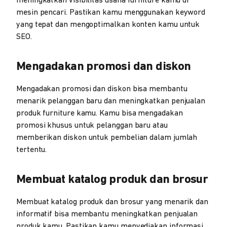
meningkatkan visibilitas usaha furniture kamu di
mesin pencari. Pastikan kamu menggunakan keyword
yang tepat dan mengoptimalkan konten kamu untuk
SEO.
Mengadakan promosi dan diskon
Mengadakan promosi dan diskon bisa membantu
menarik pelanggan baru dan meningkatkan penjualan
produk furniture kamu. Kamu bisa mengadakan
promosi khusus untuk pelanggan baru atau
memberikan diskon untuk pembelian dalam jumlah
tertentu.
Membuat katalog produk dan brosur
Membuat katalog produk dan brosur yang menarik dan
informatif bisa membantu meningkatkan penjualan
produk kamu. Pastikan kamu menyediakan informasi