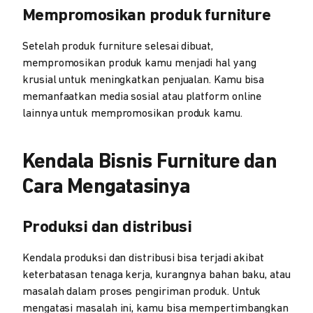
Mempromosikan produk furniture
Setelah produk furniture selesai dibuat,
mempromosikan produk kamu menjadi hal yang
krusial untuk meningkatkan penjualan. Kamu bisa
memanfaatkan media sosial atau platform online
lainnya untuk mempromosikan produk kamu.
Kendala Bisnis Furniture dan
Cara Mengatasinya
Produksi dan distribusi
Kendala produksi dan distribusi bisa terjadi akibat
keterbatasan tenaga kerja, kurangnya bahan baku, atau
masalah dalam proses pengiriman produk. Untuk
mengatasi masalah ini, kamu bisa mempertimbangkan