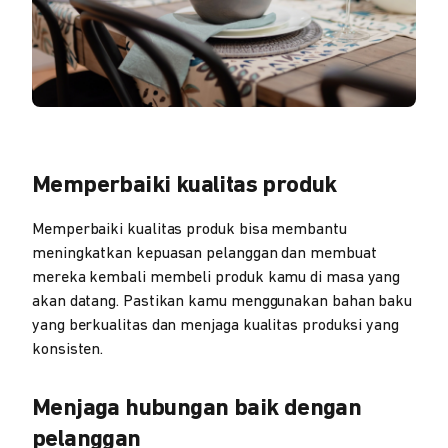
Memperbaiki kualitas produk
Memperbaiki kualitas produk bisa membantu
meningkatkan kepuasan pelanggan dan membuat
mereka kembali membeli produk kamu di masa yang
akan datang. Pastikan kamu menggunakan bahan baku
yang berkualitas dan menjaga kualitas produksi yang
konsisten.
Menjaga hubungan baik dengan
pelanggan