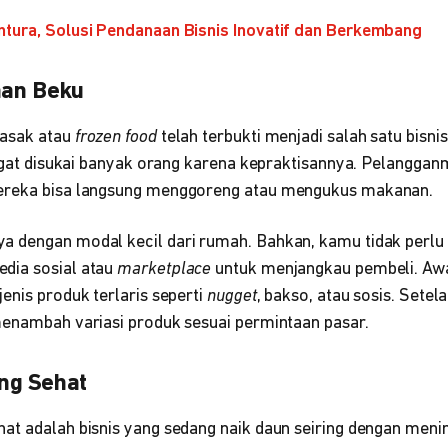
ntura, Solusi Pendanaan Bisnis Inovatif dan Berkembang
nan Beku
asak atau
frozen food
telah terbukti menjadi salah satu bisni
angat disukai banyak orang karena kepraktisannya. Pelanggan
ereka bisa langsung menggoreng atau mengukus makanan.
 dengan modal kecil dari rumah. Bahkan, kamu tidak perlu p
dia sosial atau
marketplace
untuk menjangkau pembeli. Awa
enis produk terlaris seperti
nugget
, bakso, atau sosis. Setel
menambah variasi produk sesuai permintaan pasar.
ing Sehat
at adalah bisnis yang sedang naik daun seiring dengan men