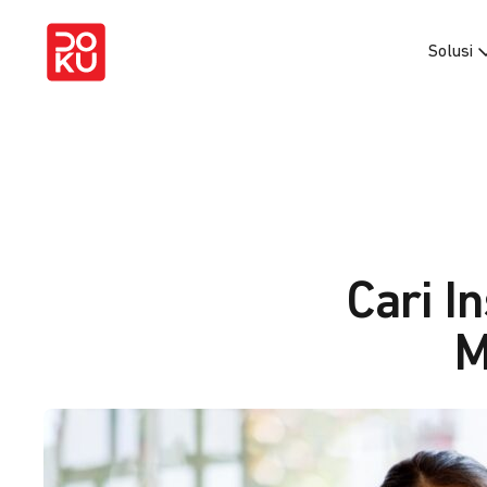
Solusi
Cari I
M