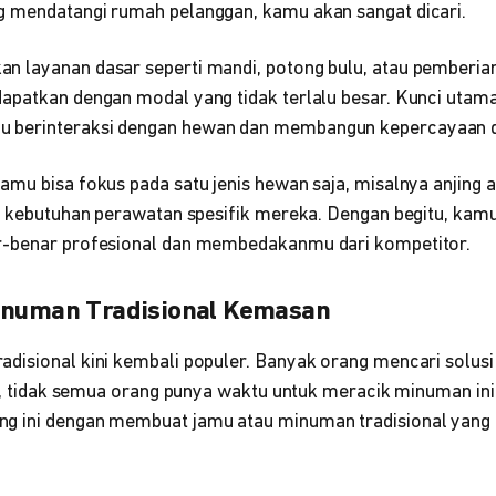
 mendatangi rumah pelanggan, kamu akan sangat dicari.
 layanan dasar seperti mandi, potong bulu, atau pemberian
apatkan dengan modal yang tidak terlalu besar. Kunci utama 
berinteraksi dengan hewan dan membangun kepercayaan d
mu bisa fokus pada satu jenis hewan saja, misalnya anjing at
an kebutuhan perawatan spesifik mereka. Dengan begitu, ka
r-benar profesional dan membedakanmu dari kompetitor.
Minuman Tradisional Kemasan
disional kini kembali populer. Banyak orang mencari solus
in, tidak semua orang punya waktu untuk meracik minuman ini
g ini dengan membuat jamu atau minuman tradisional yang