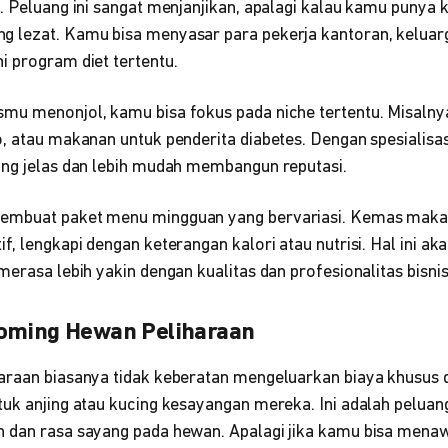
t. Peluang ini sangat menjanjikan, apalagi kalau kamu pun
 lezat. Kamu bisa menyasar para pekerja kantoran, keluar
i program diet tertentu.
mu menonjol, kamu bisa fokus pada niche tertentu. Misalnya
, atau makanan untuk penderita diabetes. Dengan spesialisas
ang jelas dan lebih mudah membangun reputasi.
membuat paket menu mingguan yang bervariasi. Kemas mak
f, lengkapi dengan keterangan kalori atau nutrisi. Hal ini a
merasa lebih yakin dengan kualitas dan profesionalitas bisni
ooming Hewan Peliharaan
haraan biasanya tidak keberatan mengeluarkan biaya khusu
tuk anjing atau kucing kesayangan mereka. Ini adalah pelu
 dan rasa sayang pada hewan. Apalagi jika kamu bisa mena