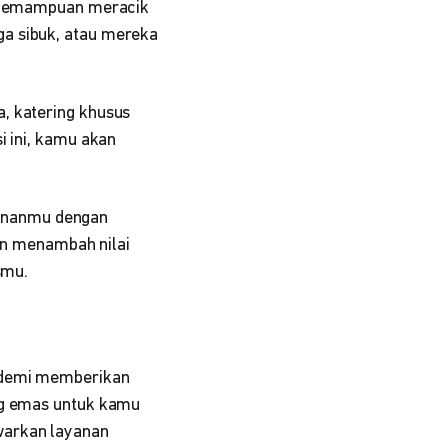
ya kemampuan meracik
ga sibuk, atau mereka
, katering khusus
i ini, kamu akan
ananmu dengan
kan menambah nilai
smu.
s demi memberikan
ang emas untuk kamu
warkan layanan