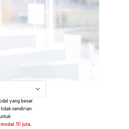
odal yang besar.
idak sendirian.
 untuk
 modal 50 juta
,