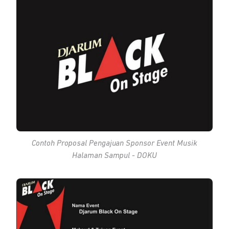
Contoh Proposal Pengajuan Sponsor
Event
Musik
Halaman Sampul - DOKU