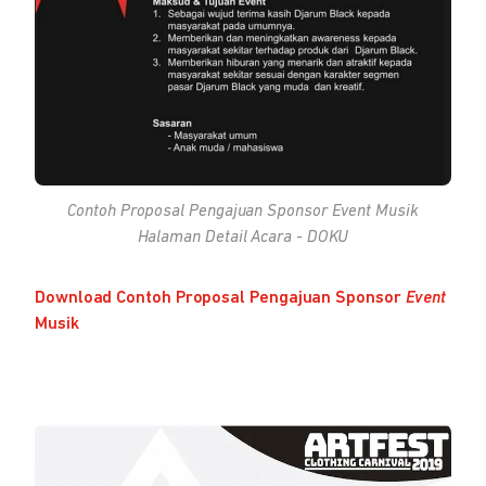
Contoh Proposal Pengajuan Sponsor
Event
Musik
Halaman Detail Acara - DOKU
Download Contoh Proposal Pengajuan Sponsor
Event
Musik