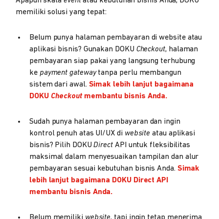
Apapun skala
event
atau kebutuhan bisnis Anda, DOKU
memiliki solusi yang tepat:
Belum punya halaman pembayaran di website atau
aplikasi bisnis? Gunakan DOKU
Checkout
, halaman
pembayaran siap pakai yang langsung terhubung
ke
payment gateway
tanpa perlu membangun
sistem dari awal.
Simak lebih lanjut bagaimana
DOKU
Checkout
membantu bisnis Anda.
Sudah punya halaman pembayaran dan ingin
kontrol penuh atas UI/UX di
website
atau aplikasi
bisnis? Pilih DOKU
Direct
API untuk fleksibilitas
maksimal dalam menyesuaikan tampilan dan alur
pembayaran sesuai kebutuhan bisnis Anda.
Simak
lebih lanjut bagaimana DOKU Direct API
membantu bisnis Anda.
Belum memiliki
website
, tapi ingin tetap menerima