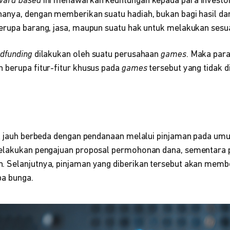
ward based
ini menawarkan keuntungan kepada para investo
anya, dengan memberikan suatu hadiah, bukan bagi hasil da
erupa barang, jasa, maupun suatu hak untuk melakukan sesu
dfunding
dilakukan oleh suatu perusahaan
games
. Maka para
 berupa fitur-fitur khusus pada
games
tersebut yang tidak d
ak jauh berbeda dengan pendanaan melalui pinjaman pada umum
elakukan pengajuan proposal permohonan dana, sementara p
 Selanjutnya, pinjaman yang diberikan tersebut akan membe
pa bunga.