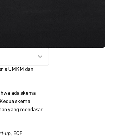
isnis UMKM dan
bahwa ada skema
 Kedua skema
daan yang mendasar.
rt-up
, ECF