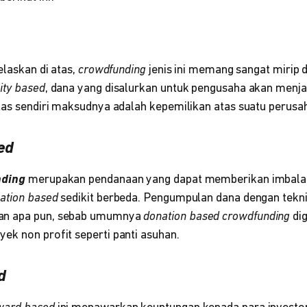
elaskan di atas,
crowdfunding
jenis ini memang sangat mirip
ity based
, dana yang disalurkan untuk pengusaha akan menja
itas sendiri maksudnya adalah kepemilikan atas suatu perusa
ed
nding
merupakan pendanaan yang dapat memberikan imbalan
ation based
sedikit berbeda. Pengumpulan dana dengan teknik
an apa pun, sebab umumnya
donation based crowdfunding
di
ek non profit seperti panti asuhan.
d