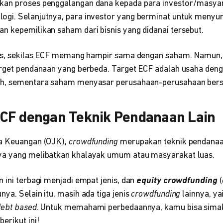
kan proses penggalangan dana kepada para investor/masyar
ogi. Selanjutnya, para investor yang berminat untuk meny
n kepemilikan saham dari bisnis yang didanai tersebut.
atas, sekilas ECF memang hampir sama dengan saham. Namun
arget pendanaan yang berbeda. Target ECF adalah usaha den
ah, sementara saham menyasar perusahaan-perusahaan bers
CF dengan Teknik Pendanaan Lain
sa Keuangan (OJK),
crowdfunding
merupakan teknik pendanaa
ya yang melibatkan khalayak umum atau masyarakat luas.
 ini terbagi menjadi empat jenis, dan
equity crowdfunding
(
ya. Selain itu, masih ada tiga jenis
crowdfunding
lainnya, ya
debt based
. Untuk memahami perbedaannya, kamu bisa simak
berikut ini!