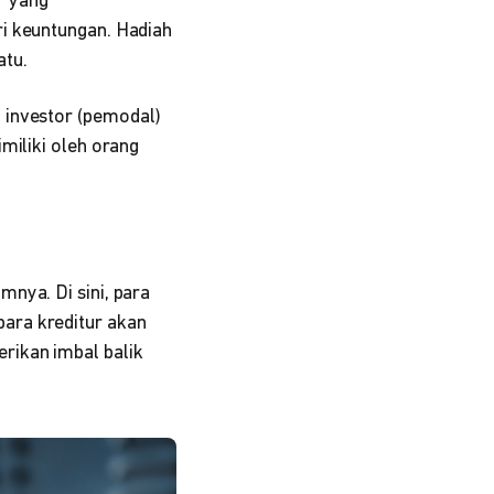
r yang
ri keuntungan. Hadiah
atu.
 investor (pemodal)
imiliki oleh orang
nya. Di sini, para
ara kreditur akan
rikan imbal balik