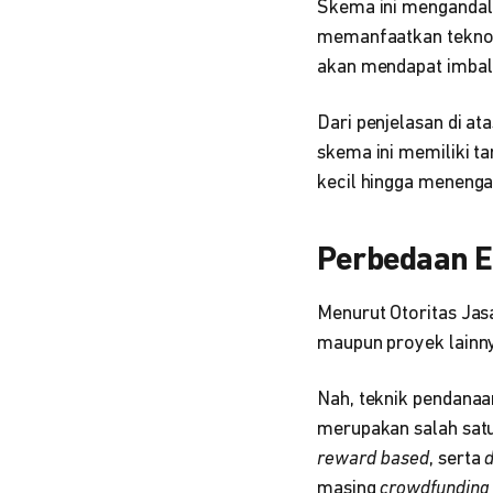
Skema ini mengandal
memanfaatkan teknol
akan mendapat imbala
Dari penjelasan di 
skema ini memiliki t
kecil hingga meneng
Perbedaan E
Menurut Otoritas Ja
maupun proyek lainn
Nah, teknik pendanaan
merupakan salah satun
reward based
, serta
masing
crowdfunding