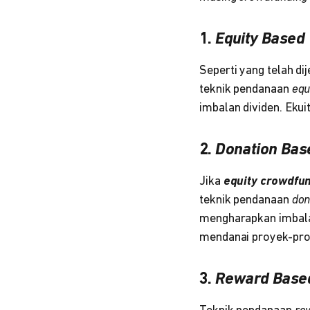
1.
Equity Based
Seperti yang telah dij
teknik pendanaan
equ
imbalan dividen. Eku
2.
Donation Bas
Jika
equity crowdfu
teknik pendanaan
don
mengharapkan imbal
mendanai proyek-proy
3.
Reward Base