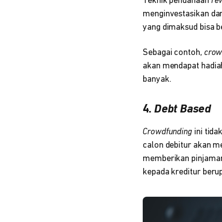
Teknik pendanaan
re
menginvestasikan dan
yang dimaksud bisa b
Sebagai contoh,
crow
akan mendapat hadiah
banyak.
4.
Debt Based
Crowdfunding
ini tid
calon debitur akan m
memberikan pinjaman.
kepada kreditur beru