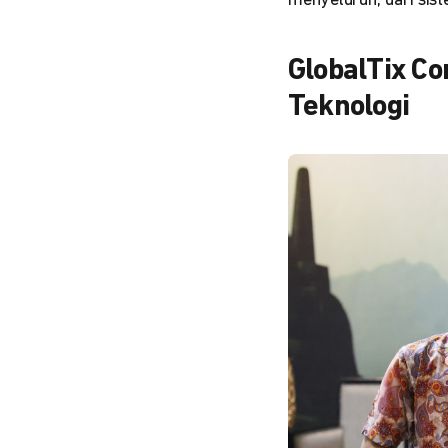
menyeluruh, dari sist
GlobalTix Co
Teknologi