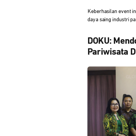
Keberhasilan event i
daya saing industri p
DOKU: Mendo
Pariwisata Di