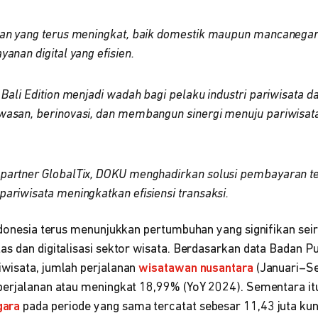
wan yang terus meningkat, baik domestik maupun mancanega
anan digital yang efisien.
 Bali Edition menjadi wadah bagi pelaku industri pariwisata d
wasan, berinovasi, dan membangun sinergi menuju pariwisata
partner GlobalTix, DOKU menghadirkan solusi pembayaran te
ariwisata meningkatkan efisiensi transaksi.
Indonesia terus menunjukkan pertumbuhan yang signifikan sei
s dan digitalisasi sektor wisata. Berdasarkan data Badan Pu
wisata, jumlah perjalanan
wisatawan nusantara
(Januari–S
perjalanan atau meningkat 18,99% (YoY 2024). Sementara it
gara
pada periode yang sama tercatat sebesar 11,43 juta kun