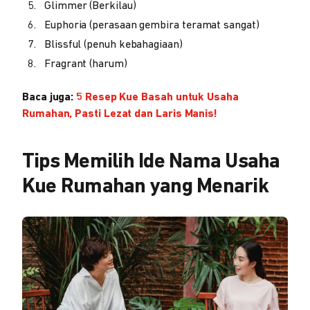
Glimmer (Berkilau)
Euphoria (perasaan gembira teramat sangat)
Blissful (penuh kebahagiaan)
Fragrant (harum)
Baca juga:
5 Resep Kue Basah untuk Usaha
Rumahan, Pasti Lezat dan Laris Manis!
Tips Memilih Ide Nama Usaha
Kue Rumahan yang Menarik