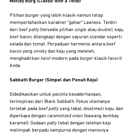
Motley Burg (
Classic with a Twist
)
Pilihan burger yang lebih klasik namun tetap
mempertahankan karakter "gahar" Lawless. Terdiri
dari
beef patty
(tersedia pilihan
single
atau
double
), keju,
beef bacon
, dilengkapi dengan sayuran standar seperti
selada dan tomat. Perpaduan harmonis antara
beef
bacon
yang
smoky
dan keju yang meleleh,
menghadirkan
twist
modern pada
burger
klasik favorit
Anda.
Sabbath Burger (Simpel dan Penuh Keju)
Didedikasikan untuk pecinta kesederhanaan,
terinspirasi dari Black Sabbath. Fokus utamanya
terletak pada
beef patty
yang tebal, diselimuti keju, dan
diperkaya dengan
caramelized onion
(bawang bombay
karamel). Godaan
patty
tebal dengan lelehan keju
melimpah berpadu sempurna dengan manisnya