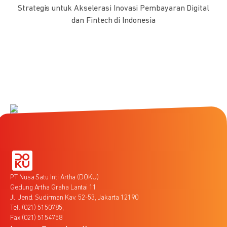
Strategis untuk Akselerasi Inovasi Pembayaran Digital
dan Fintech di Indonesia
PT Nusa Satu Inti Artha (DOKU)
Gedung Artha Graha Lantai 11
Jl. Jend. Sudirman Kav. 52-53, Jakarta 12190
Tel. (021) 5150785,
Fax (021) 5154758