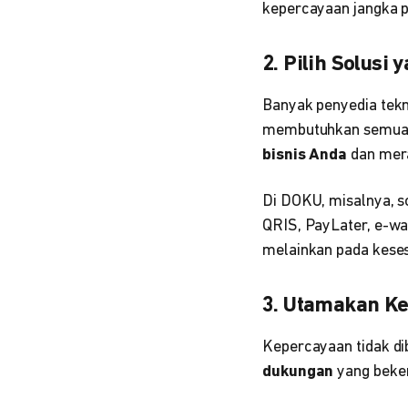
kepercayaan jangka pa
2. Pilih Solus
Banyak penyedia tekn
membutuhkan semua fi
bisnis Anda
dan mer
Di DOKU, misalnya, so
QRIS, PayLater, e-wal
melainkan pada keses
3. Utamakan K
Kepercayaan tidak dib
dukungan
yang beker