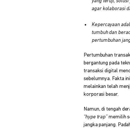
yang teruji, solu
agar kolaborasi d
Kepercayaan adala
tumbuh dan berad
pertumbuhan jang
Pertumbuhan transaks
bergantung pada tek
transaksi digital me
sebelumnya. Fakta i
melainkan telah menj
korporasi besar.
Namun, di tengah dera
“hype trap”
memilih s
jangka panjang. Padaha