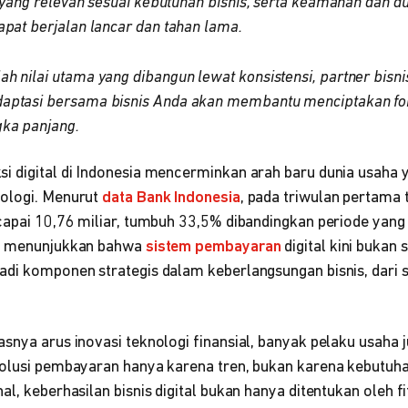
si yang relevan sesuai kebutuhan bisnis, serta keamanan dan 
apat berjalan lancar dan tahan lama.
h nilai utama yang dibangun lewat konsistensi, partner bis
aptasi bersama bisnis Anda akan membantu menciptakan fon
ka panjang.
i digital di Indonesia mencerminkan arah baru dunia usaha
nologi. Menurut
data Bank Indonesia
, pada triwulan pertama 
ncapai 10,76 miliar, tumbuh 33,5% dibandingkan periode yan
ni menunjukkan bahwa
sistem pembayaran
digital kini bukan
adi komponen strategis dalam keberlangsungan bisnis, dari s
snya arus inovasi teknologi finansial, banyak pelaku usaha j
olusi pembayaran hanya karena tren, bukan karena kebutuh
l, keberhasilan bisnis digital bukan hanya ditentukan oleh fi