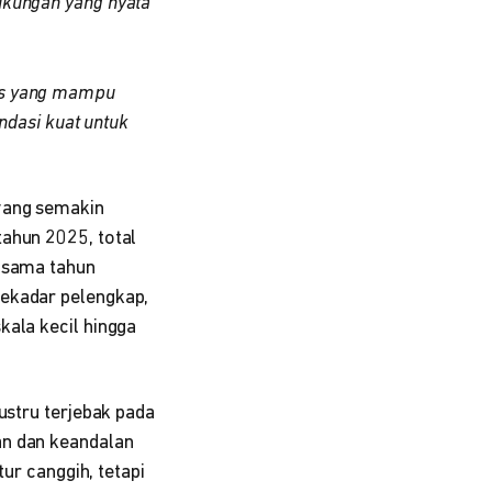
dukungan yang nyata
nis yang mampu
dasi kuat untuk
 yang semakin
tahun 2025, total
g sama tahun
 sekadar pelengkap,
kala kecil hingga
ustru terjebak pada
an dan keandalan
tur canggih, tetapi