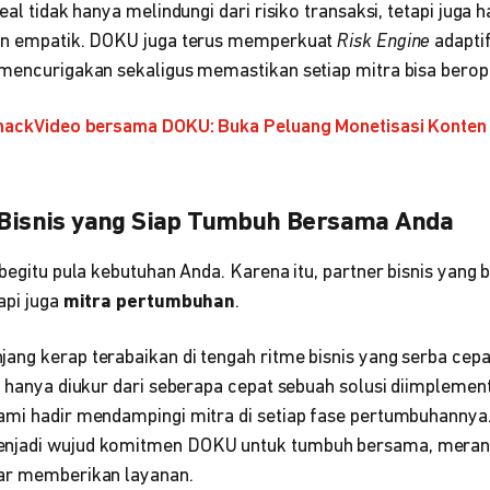
deal tidak hanya melindungi dari risiko transaksi, tetapi juga
dan empatik. DOKU juga terus memperkuat
Risk Engine
adapti
 mencurigakan sekaligus memastikan setiap mitra bisa berop
SnackVideo bersama DOKU: Buka Peluang Monetisasi Konte
r Bisnis yang Siap Tumbuh Bersama Anda
 begitu pula kebutuhan Anda. Karena itu, partner bisnis yang
api juga
mitra pertumbuhan
.
ang kerap terabaikan di tengah ritme bisnis yang serba cep
k hanya diukur dari seberapa cepat sebuah solusi diimplementa
ami hadir mendampingi mitra di setiap fase pertumbuhannya.
njadi wujud komitmen DOKU untuk tumbuh bersama, meranc
dar memberikan layanan.