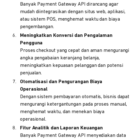
Banyak Payment Gateway API dirancang agar
mudah diintegrasikan dengan situs web, aplikasi,
atau sistem POS, menghemat waktu dan biaya
pengembangan.
Meningkatkan Konversi dan Pengalaman
Pengguna
Proses checkout yang cepat dan aman mengurangi
angka pengabaian keranjang belanja,
meningkatkan kepuasan pelanggan dan potensi
penjualan.
Otomatisasi dan Pengurangan Biaya
Operasional
Dengan sistem pembayaran otomatis, bisnis dapat
mengurangi ketergantungan pada proses manual,
menghemat waktu, dan menekan biaya
operasional.
Fitur Analitik dan Laporan Keuangan
Banyak Payment Gateway API menyediakan data