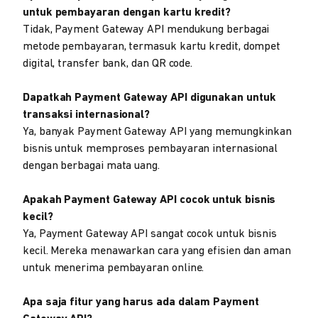
untuk pembayaran dengan kartu kredit?
Tidak, Payment Gateway API mendukung berbagai
metode pembayaran, termasuk kartu kredit, dompet
digital, transfer bank, dan QR code.
Dapatkah Payment Gateway API digunakan untuk
transaksi internasional?
Ya, banyak Payment Gateway API yang memungkinkan
bisnis untuk memproses pembayaran internasional
dengan berbagai mata uang.
Apakah Payment Gateway API cocok untuk bisnis
kecil?
Ya, Payment Gateway API sangat cocok untuk bisnis
kecil. Mereka menawarkan cara yang efisien dan aman
untuk menerima pembayaran online.
Apa saja fitur yang harus ada dalam Payment