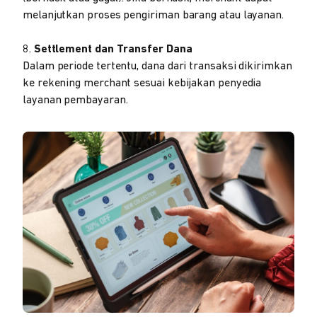
melanjutkan proses pengiriman barang atau layanan.
8.
Settlement dan Transfer Dana
Dalam periode tertentu, dana dari transaksi dikirimkan
ke rekening merchant sesuai kebijakan penyedia
layanan pembayaran.