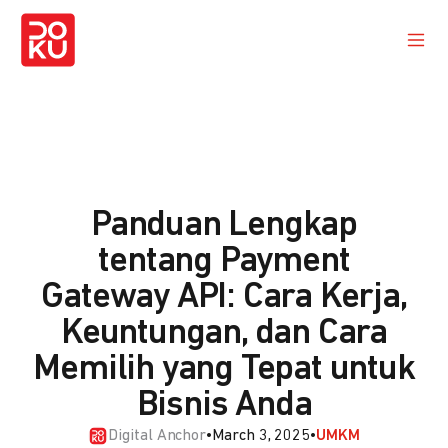
Panduan Lengkap
tentang Payment
Gateway API: Cara Kerja,
Keuntungan, dan Cara
Memilih yang Tepat untuk
Bisnis Anda
Digital Anchor
•
March 3, 2025
•
UMKM