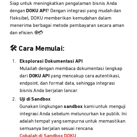
Siap untuk meningkatkan pengalaman bisnis Anda
dengan
DOKU API
? Dengan integrasi yang mudah dan
fleksibel, DOKU memberikan kemudahan dalam
menerima berbagai metode pembayaran secara aman
dan efisien. 🌐💳
🛠️ Cara Memulai:
Eksplorasi Dokumentasi API
Mulailah dengan membaca dokumentasi lengkap
dari
DOKU API
yang mencakup cara autentikasi,
endpoint, dan format data, sehingga integrasi
bisnis Anda berjalan lancar.
Uji di Sandbox
Gunakan lingkungan
sandbox
kami untuk menguji
integrasi Anda sebelum meluncurkan ke publik. Ini
adalah tempat yang sempurna untuk memastikan
semuanya berjalan sesuai rencana.
Cobalah di Sandbox DOKU