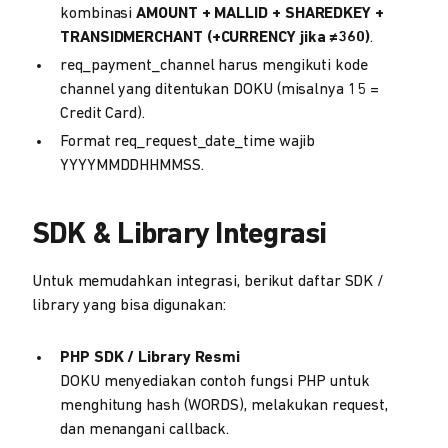
kombinasi
AMOUNT + MALLID + SHAREDKEY +
TRANSIDMERCHANT (+CURRENCY jika ≠360)
.
req_payment_channel harus mengikuti kode
channel yang ditentukan DOKU (misalnya 15 =
Credit Card).
Format req_request_date_time wajib
YYYYMMDDHHMMSS.
SDK & Library Integrasi
Untuk memudahkan integrasi, berikut daftar SDK /
library yang bisa digunakan:
PHP SDK / Library Resmi
DOKU menyediakan contoh fungsi PHP untuk
menghitung hash (WORDS), melakukan request,
dan menangani callback.