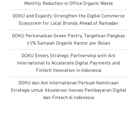
Monthly Reduction in Office Organic Waste
DOKU and Expatify Strengthen the Digital Commerce
Ecosystem for Local Brands Ahead of Ramadan
DOKU Perkenalkan Green Pantry, Targetkan Pangkas
65% Sampah Organik Kantor per Bulan
DOKU Enters Strategic Partnership with Ant
International to Accelerate Digital Payments and
Fintech Innovation in Indonesia
DOKU dan Ant International Perkuat Kemitraan
Strategis untuk Akselerasi Inovasi Pembayaran Digital
dan Fintech di Indonesia