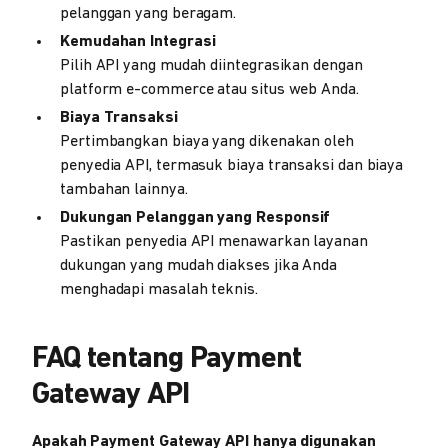
pelanggan yang beragam.
Kemudahan Integrasi
Pilih API yang mudah diintegrasikan dengan
platform e-commerce atau situs web Anda.
Biaya Transaksi
Pertimbangkan biaya yang dikenakan oleh
penyedia API, termasuk biaya transaksi dan biaya
tambahan lainnya.
Dukungan Pelanggan yang Responsif
Pastikan penyedia API menawarkan layanan
dukungan yang mudah diakses jika Anda
menghadapi masalah teknis.
FAQ tentang Payment
Gateway API
Apakah Payment Gateway API hanya digunakan