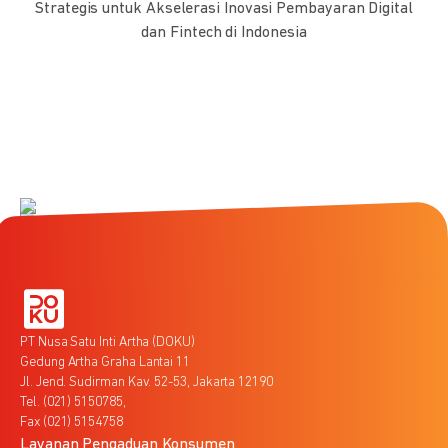
Strategis untuk Akselerasi Inovasi Pembayaran Digital
dan Fintech di Indonesia
PT Nusa Satu Inti Artha (DOKU)
Gedung Artha Graha Lantai 11
Jl. Jend. Sudirman Kav. 52-53, Jakarta 12190
Tel. (021) 5150785,
Fax (021) 5154758
Layanan Pengaduan Konsumen