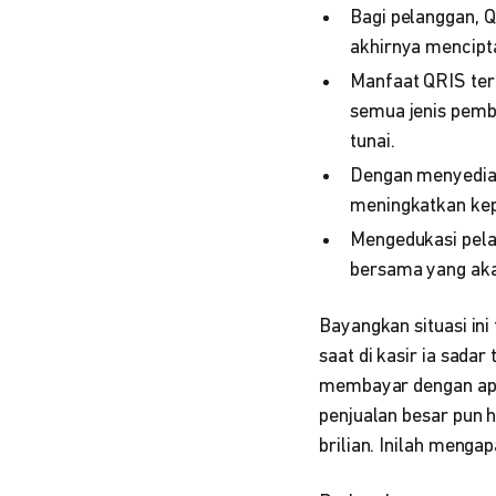
Bagi pelanggan, 
akhirnya mencipta
Manfaat QRIS ter
semua jenis pemba
tunai.
Dengan menyediaka
meningkatkan kep
Mengedukasi pela
bersama yang aka
Bayangkan situasi in
saat di kasir ia sada
membayar dengan apli
penjualan besar pun hi
brilian. Inilah meng