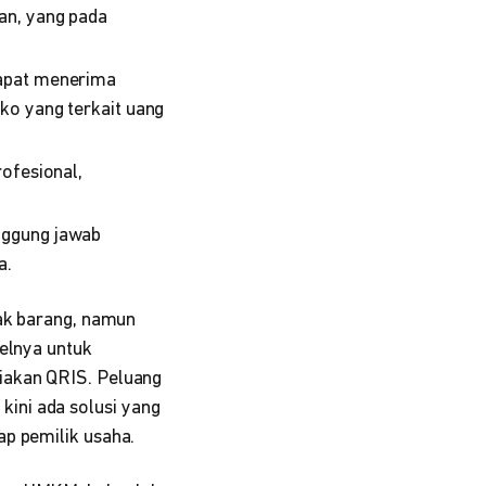
an, yang pada
dapat menerima
ko yang terkait uang
ofesional,
nggung jawab
a.
yak barang, namun
selnya untuk
iakan QRIS. Peluang
 kini ada solusi yang
ap pemilik usaha.