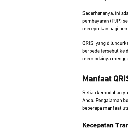
Sederhananya, ini ad
pembayaran (PJP) sep
merepotkan bagi pemi
QRIS, yang diluncur
berbeda tersebut ke d
memindainya menggun
Manfaat QRI
Setiap kemudahan yan
Anda. Pengalaman ber
beberapa manfaat ut
Kecepatan Tra