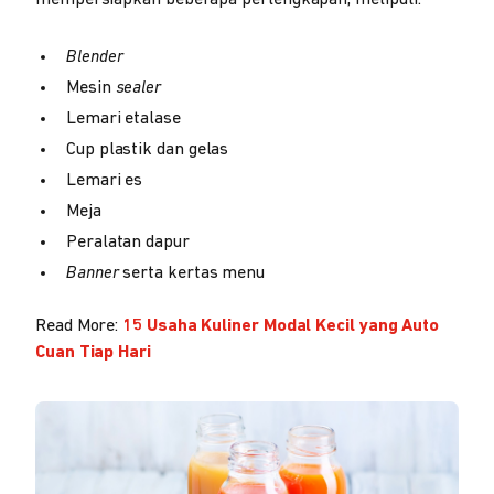
mempersiapkan beberapa perlengkapan, meliputi:
Blender
Mesin
sealer
Lemari etalase
Cup plastik dan gelas
Lemari es
Meja
Peralatan dapur
Banner
serta kertas menu
Read More:
15 Usaha Kuliner Modal Kecil yang Auto
Cuan Tiap Hari