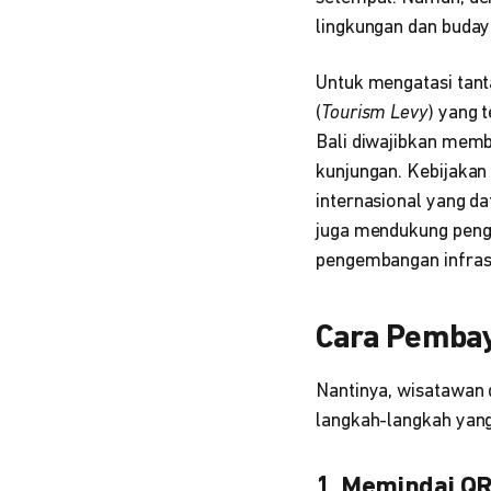
lingkungan dan buday
Untuk mengatasi tant
(
Tourism Levy
) yang 
Bali diwajibkan memb
kunjungan. Kebijakan
internasional yang d
juga mendukung penge
pengembangan infrast
Cara Pemba
Nantinya, wisatawan
langkah-langkah yang 
1. Memindai Q