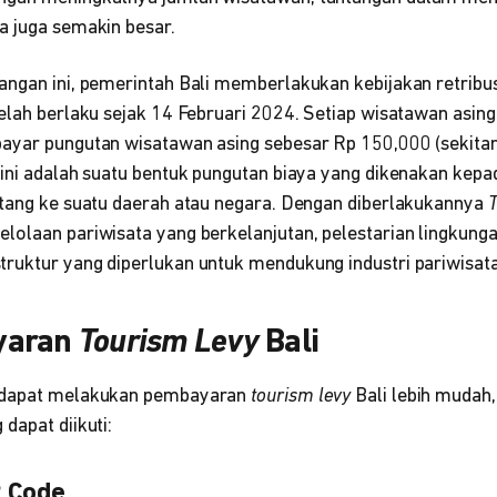
a juga semakin besar.
angan ini, pemerintah Bali memberlakukan kebijakan retribu
telah berlaku sejak 14 Februari 2024. Setiap wisatawan asin
ayar pungutan wisatawan asing sebesar Rp 150,000 (sekita
 ini adalah suatu bentuk pungutan biaya yang dikenakan kep
atang ke suatu daerah atau negara. Dengan diberlakukannya
T
lolaan pariwisata yang berkelanjutan, pelestarian lingkunga
ruktur yang diperlukan untuk mendukung industri pariwisata
yaran
Tourism Levy
Bali
 dapat melakukan pembayaran
tourism levy
Bali lebih mudah,
dapat diikuti:
R Code