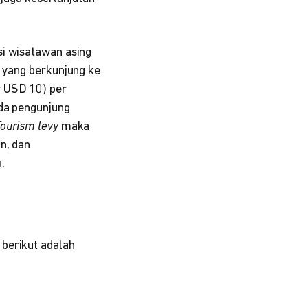
si wisatawan asing
g yang berkunjung ke
r USD 10) per
ada pengunjung
ourism levy
maka
n, dan
.
 berikut adalah