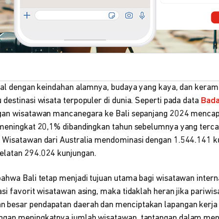
enal dengan keindahan alamnya, budaya yang kaya, dan kera
destinasi wisata terpopuler di dunia. Seperti pada data
Bada
gan wisatawan mancanegara ke Bali sepanjang 2024 mencapai 
 meningkat 20,1% dibandingkan tahun sebelumnya yang terc
 Wisatawan dari Australia mendominasi dengan 1.544.141 kun
elatan 294.024 kunjungan.
bahwa Bali tetap menjadi tujuan utama bagi wisatawan inter
si favorit wisatawan asing, maka tidaklah heran jika pariwisa
 besar pendapatan daerah dan menciptakan lapangan kerja
ngan meningkatnya jumlah wisatawan, tantangan dalam menj