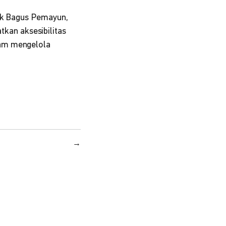
jok Bagus Pemayun,
atkan aksesibilitas
lam mengelola
→