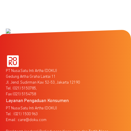
PT Nusa Satu Inti Artha (DOKU)
Gedung Artha Graha Lantai 11
Jl. Jend. Sudirman Kav. 52-53, Jakarta 12190
Tel. (021) 5150785,
Fax (021) 5154758
Layanan Pengaduan Konsumen
PT Nusa Satu Inti Artha (DOKU)
Tel : (021) 1500 963
Email : care@doku.com