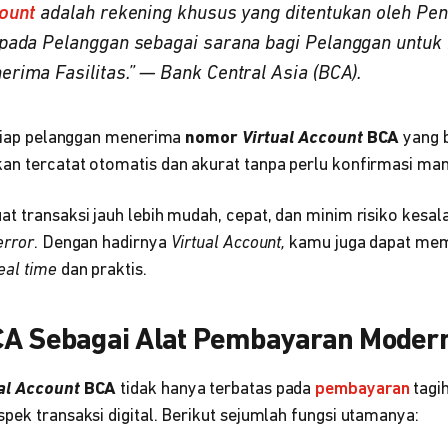
count
adalah rekening khusus yang ditentukan oleh Pen
epada Pelanggan sebagai sarana bagi Pelanggan untu
rima Fasilitas.” — Bank Central Asia (BCA).
setiap pelanggan menerima
nomor
Virtual Account
BCA
yang b
an tercatat otomatis dan akurat tanpa perlu konfirmasi man
t transaksi jauh lebih mudah, cepat, dan minim risiko kesa
error
. Dengan hadirnya
Virtual Account,
kamu juga dapat mem
eal time
dan praktis.
CA Sebagai Alat Pembayaran Moder
al Account
BCA
tidak hanya terbatas pada
pembayaran
tagih
pek transaksi digital. Berikut sejumlah fungsi utamanya: