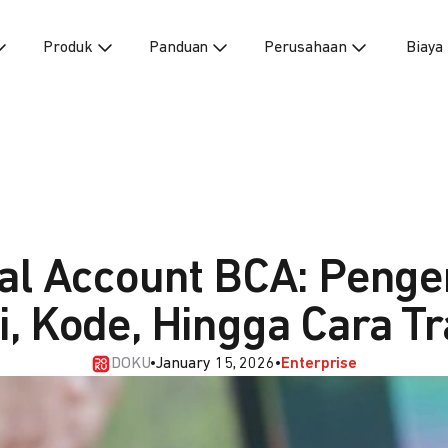
Produk
Panduan
Perusahaan
Biaya
ual Account BCA: Penger
, Kode, Hingga Cara T
DOKU
•
January 15, 2026
•
Enterprise