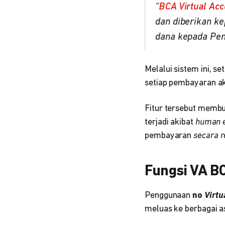
“
BCA Virtual Ac
dan diberikan k
dana kepada Pene
Melalui sistem ini, 
setiap pembayaran ak
Fitur tersebut membua
terjadi akibat
human 
pembayaran
secara r
Fungsi VA B
Penggunaan
no
Virtu
meluas ke berbagai as