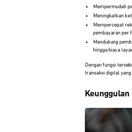
Mempermudah penc
Meningkatkan kete
Mempercepat reko
pembayaran per h
Mendukung pembay
hingga biaya laya
Dengan fungsi tersebu
transaksi digital yan
Keunggulan 