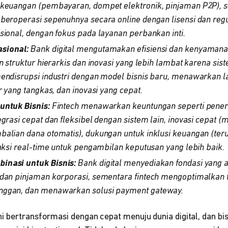
 keuangan (pembayaran, dompet elektronik, pinjaman P2P), s
beroperasi sepenuhnya secara online dengan lisensi dan reg
sional, dengan fokus pada layanan perbankan inti.
sional:
Bank digital mengutamakan efisiensi dan kenyaman
n struktur hierarkis dan inovasi yang lebih lambat karena sis
endisrupsi industri dengan model bisnis baru, menawarkan la
r yang tangkas, dan inovasi yang cepat.
untuk Bisnis:
Fintech menawarkan keuntungan seperti pen
egrasi cepat dan fleksibel dengan sistem lain, inovasi cepat 
balian dana otomatis), dukungan untuk inklusi keuangan (te
saksi real-time untuk pengambilan keputusan yang lebih baik.
inasi untuk Bisnis:
Bank digital menyediakan fondasi yang 
dan pinjaman korporasi, sementara fintech mengoptimalkan t
ggan, dan menawarkan solusi payment gateway.
 bertransformasi dengan cepat menuju dunia digital, dan bis