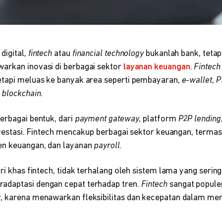
digital,
fintech
atau
financial technology
bukanlah bank, tetap
arkan inovasi di berbagai sektor
layanan keuangan
.
Fintech
etapi meluas ke banyak area seperti pembayaran,
e-wallet
,
P
n
blockchain
.
erbagai bentuk, dari
payment gateway
, platform
P2P lending
investasi. Fintech mencakup berbagai sektor keuangan, terma
en keuangan, dan layanan
payroll.
iri khas fintech, tidak terhalang oleh sistem lama yang serin
adaptasi dengan cepat terhadap tren.
Fintech
sangat popule
, karena menawarkan fleksibilitas dan kecepatan dalam men