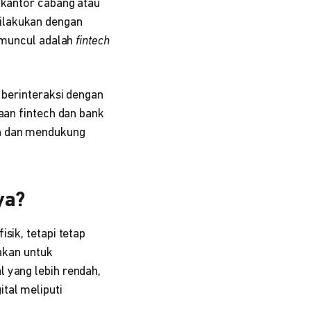
 kantor cabang atau
ilakukan dengan
k muncul adalah
fintech
 berinteraksi dengan
aan fintech dan bank
an dan mendukung
ya?
sik, tetapi tetap
takan untuk
 yang lebih rendah,
tal meliputi