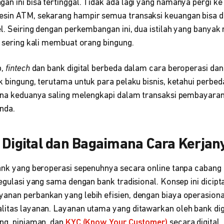
n ini bisa tertinggal. Tidak ada lagi yang namanya pergi ke
sin ATM, sekarang hampir semua transaksi keuangan bisa d
el. Seiring dengan perkembangan ini, dua istilah yang banya
g sering kali membuat orang bingung.
p,
fintech
dan bank digital berbeda dalam cara beroperasi dan
k bingung, terutama untuk para pelaku bisnis, ketahui perbed
mana keduanya saling melengkapi dalam transaksi pembayar
nda.
 Digital dan Bagaimana Cara Kerjan
ank yang beroperasi sepenuhnya secara online tanpa cabang fi
regulasi yang sama dengan bank tradisional. Konsep ini dicip
anan perbankan yang lebih efisien, dengan biaya operasional
litas layanan. Layanan utama yang ditawarkan oleh bank digi
ang, pinjaman, dan
KYC (Know Your Customer)
secara digital.