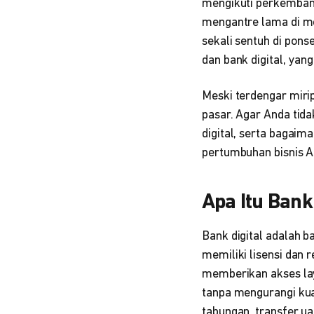
mengikuti perkembanga
mengantre lama di me
sekali sentuh di pons
dan bank digital, yan
Meski terdengar miri
pasar. Agar Anda tida
digital, serta bagai
pertumbuhan bisnis A
Apa Itu Bank
Bank digital adalah b
memiliki lisensi dan 
memberikan akses lay
tanpa mengurangi kua
tabungan, transfer u