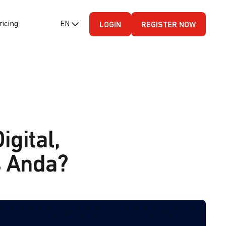
ricing
EN (English - US)
LOGIN
REGISTER NOW
gital,
s Anda?