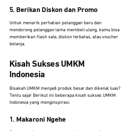
5. Berikan Diskon dan Promo
Untuk menarik perhatian pelanggan baru dan
mendorong pelanggan lama membeli ulang, kamu bisa
memberikan flash sale, diskon terbatas, atau voucher
belanja.
Kisah Sukses UMKM
Indonesia
Bisakah UMKM menjadi produk besar dan dikenal luas?
Tentu saja! Berikut ini beberapa kisah sukses UMKM
Indonesia yang menginspirasi.
1. Makaroni Ngehe