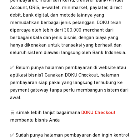
pembayaran, mulai dari kartu, transfer bank/Virtual
Account, QRIS, e-wallet, minimarket, paylater, direct
debit, bank digital, dan metode lainnya yang
memudahkan berbagai jenis pelanggan. DOKU telah
dipercaya oleh lebih dari 300.000 merchant dari
berbagai skala dan jenis bisnis, dengan biaya yang
hanya dikenakan untuk transaksi yang berhasil dan
seluruh sistem diawasi langsung oleh Bank Indonesia.
✅ Belum punya halaman pembayaran di website atau
aplikasi bisnis? Gunakan DOKU Checkout, halaman
pembayaran siap pakai yang langsung terhubung ke
payment gateway tanpa perlu membangun sistem dari
awal.
🛒 simak lebih lanjut bagaimana
DOKU Checkout
membantu bisnis Anda
✅ Sudah punya halaman pembayaran dan ingin kontrol