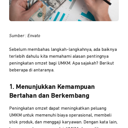
Sumber : Envato
Sebelum membahas langkah-langkahnya, ada baiknya
terlebih dahulu kita memahami alasan pentingnya
peningkatan omzet bagi UMKM. Apa sajakah? Berikut
beberapa di antaranya.
1. Menunjukkan Kemampuan
Bertahan dan Berkembang
Peningkatan omzet dapat meningkatkan peluang
UMKM untuk memenuhi biaya operasional, membeli
stok produk, dan menggaji karyawan. Dengan kata lain,