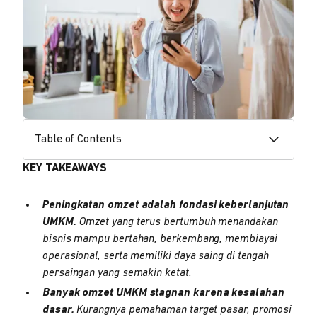
Table of Contents
KEY TAKEAWAYS
Peningkatan omzet adalah fondasi keberlanjutan
UMKM.
Omzet yang terus bertumbuh menandakan
bisnis mampu bertahan, berkembang, membiayai
operasional, serta memiliki daya saing di tengah
persaingan yang semakin ketat.
Banyak omzet UMKM stagnan karena kesalahan
dasar.
Kurangnya pemahaman target pasar, promosi