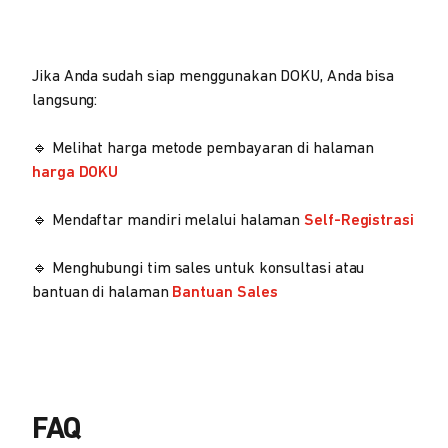
Jika Anda sudah siap menggunakan DOKU, Anda bisa
langsung:
🔹 Melihat harga metode pembayaran di halaman
harga DOKU
🔹 Mendaftar mandiri melalui halaman
Self-Registrasi
🔹 Menghubungi tim sales untuk konsultasi atau
bantuan di halaman
Bantuan Sales
FAQ