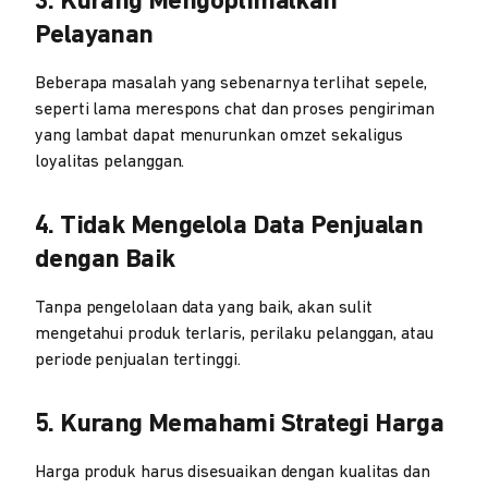
3. Kurang Mengoptimalkan
Pelayanan
Beberapa masalah yang sebenarnya terlihat sepele,
seperti lama merespons chat dan proses pengiriman
yang lambat dapat menurunkan omzet sekaligus
loyalitas pelanggan.
4. Tidak Mengelola Data Penjualan
dengan Baik
Tanpa pengelolaan data yang baik, akan sulit
mengetahui produk terlaris, perilaku pelanggan, atau
periode penjualan tertinggi.
5. Kurang Memahami Strategi Harga
Harga produk harus disesuaikan dengan kualitas dan