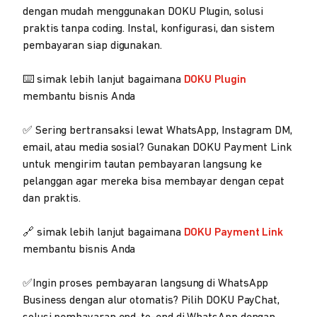
dengan mudah menggunakan DOKU Plugin, solusi
praktis tanpa coding. Instal, konfigurasi, dan sistem
pembayaran siap digunakan.
⌨️ simak lebih lanjut bagaimana
DOKU Plugin
membantu bisnis Anda
✅ Sering bertransaksi lewat WhatsApp, Instagram DM,
email, atau media sosial? Gunakan DOKU Payment Link
untuk mengirim tautan pembayaran langsung ke
pelanggan agar mereka bisa membayar dengan cepat
dan praktis.
🔗 simak lebih lanjut bagaimana
DOKU Payment Link
membantu bisnis Anda
✅Ingin proses pembayaran langsung di WhatsApp
Business dengan alur otomatis? Pilih DOKU PayChat,