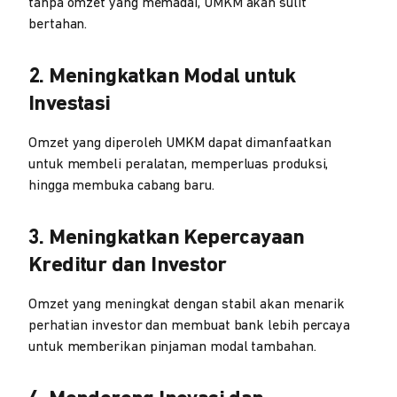
tanpa omzet yang memadai, UMKM akan sulit
bertahan.
2. Meningkatkan Modal untuk
Investasi
Omzet yang diperoleh UMKM dapat dimanfaatkan
untuk membeli peralatan, memperluas produksi,
hingga membuka cabang baru.
3. Meningkatkan Kepercayaan
Kreditur dan Investor
Omzet yang meningkat dengan stabil akan menarik
perhatian investor dan membuat bank lebih percaya
untuk memberikan pinjaman modal tambahan.