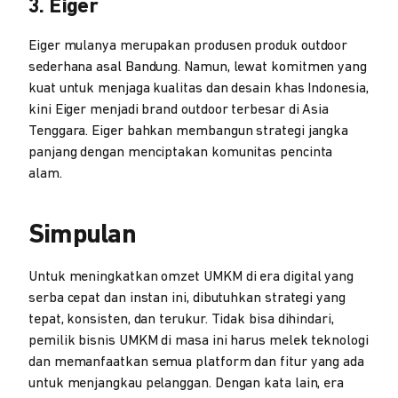
3. Eiger
Eiger mulanya merupakan produsen produk outdoor
sederhana asal Bandung. Namun, lewat komitmen yang
kuat untuk menjaga kualitas dan desain khas Indonesia,
kini Eiger menjadi brand outdoor terbesar di Asia
Tenggara. Eiger bahkan membangun strategi jangka
panjang dengan menciptakan komunitas pencinta
alam.
Simpulan
Untuk meningkatkan omzet UMKM di era digital yang
serba cepat dan instan ini, dibutuhkan strategi yang
tepat, konsisten, dan terukur. Tidak bisa dihindari,
pemilik bisnis UMKM di masa ini harus melek teknologi
dan memanfaatkan semua platform dan fitur yang ada
untuk menjangkau pelanggan. Dengan kata lain, era