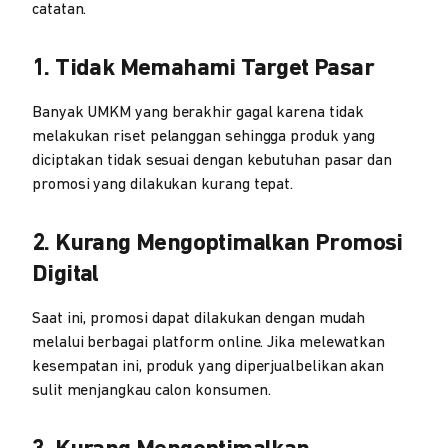
catatan.
1. Tidak Memahami Target Pasar
Banyak UMKM yang berakhir gagal karena tidak
melakukan riset pelanggan sehingga produk yang
diciptakan tidak sesuai dengan kebutuhan pasar dan
promosi yang dilakukan kurang tepat.
2. Kurang Mengoptimalkan Promosi
Digital
Saat ini, promosi dapat dilakukan dengan mudah
melalui berbagai platform online. Jika melewatkan
kesempatan ini, produk yang diperjualbelikan akan
sulit menjangkau calon konsumen.