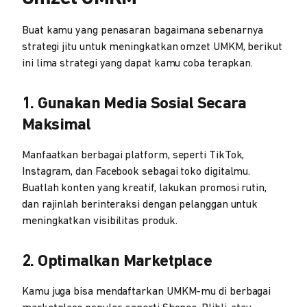
Buat kamu yang penasaran bagaimana sebenarnya
strategi jitu untuk meningkatkan omzet UMKM, berikut
ini lima strategi yang dapat kamu coba terapkan.
1. Gunakan Media Sosial Secara
Maksimal
Manfaatkan berbagai platform, seperti TikTok,
Instagram, dan Facebook sebagai toko digitalmu.
Buatlah konten yang kreatif, lakukan promosi rutin,
dan rajinlah berinteraksi dengan pelanggan untuk
meningkatkan visibilitas produk.
2. Optimalkan Marketplace
Kamu juga bisa mendaftarkan UMKM-mu di berbagai