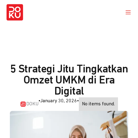
5 Strategi Jitu Tingkatkan
Omzet UMKM di Era
Digital
•
January 30, 2026
•
DOKU
No items found.