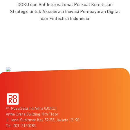
DOKU dan Ant International Perkuat Kemitraan
Strategis untuk Akselerasi Inovasi Pembayaran Digital
dan Fintech di Indonesia
PT Nusa Satu Inti Artha (DOKU)
Artha Graha Building 11th Floor
Jl. Jend. Sudirman Kav. 52-53, Jakarta 12190
Tel. (021) 5150785,