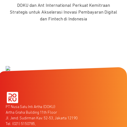
DOKU dan Ant International Perkuat Kemitraan
Strategis untuk Akselerasi Inovasi Pembayaran Digital
dan Fintech di Indonesia
PT Nusa Satu Inti Artha (DOKU)
Artha Graha Building 11th Floor
Jl. Jend. Sudirman Kav. 52-53, Jakarta 12190
Tel. (021) 5150785,