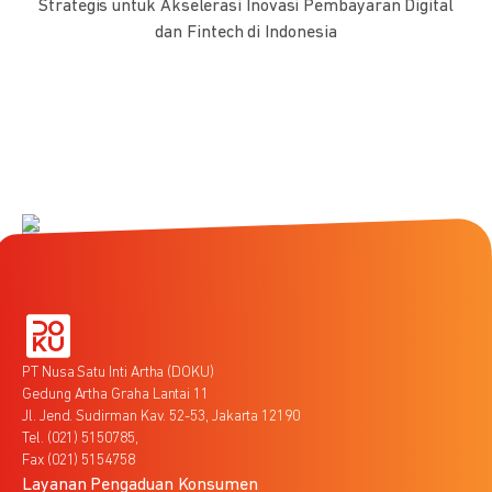
Strategis untuk Akselerasi Inovasi Pembayaran Digital
dan Fintech di Indonesia
PT Nusa Satu Inti Artha (DOKU)
Gedung Artha Graha Lantai 11
Jl. Jend. Sudirman Kav. 52-53, Jakarta 12190
Tel. (021) 5150785,
Fax (021) 5154758
Layanan Pengaduan Konsumen