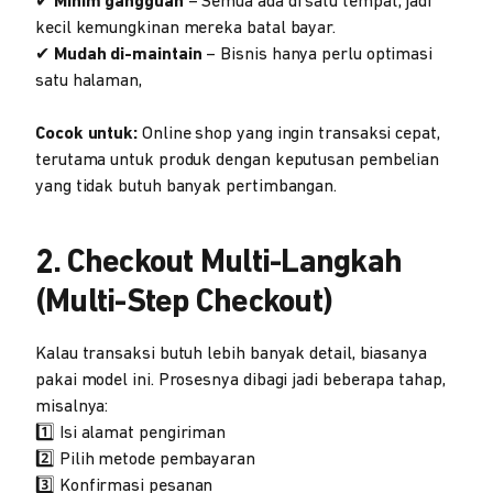
✔
Minim gangguan
– Semua ada di satu tempat, jadi
kecil kemungkinan mereka batal bayar.
✔
Mudah di-maintain
– Bisnis hanya perlu optimasi
satu halaman,
Cocok untuk:
Online shop yang ingin transaksi cepat,
terutama untuk produk dengan keputusan pembelian
yang tidak butuh banyak pertimbangan.
2.
Checkout Multi-Langkah
(Multi-Step Checkout)
Kalau transaksi butuh lebih banyak detail, biasanya
pakai model ini. Prosesnya dibagi jadi beberapa tahap,
misalnya:
1️⃣ Isi alamat pengiriman
2️⃣ Pilih metode pembayaran
3️⃣ Konfirmasi pesanan