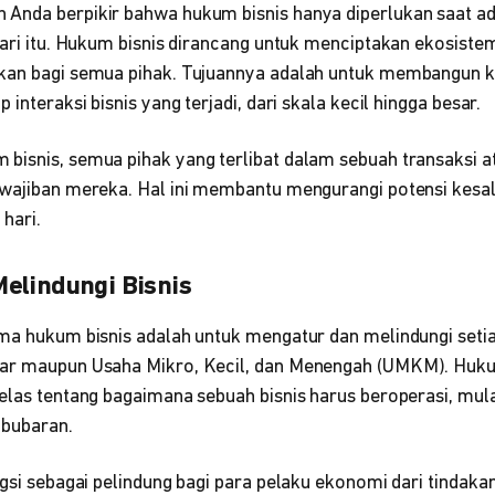
Anda berpikir bahwa hukum bisnis hanya diperlukan saat ad
dari itu. Hukum bisnis dirancang untuk menciptakan ekosistem
gkan bagi semua pihak. Tujuannya adalah untuk membangun 
 interaksi bisnis yang terjadi, dari skala kecil hingga besar.
bisnis, semua pihak yang terlibat dalam sebuah transaksi a
ewajiban mereka. Hal ini membantu mengurangi potensi kes
hari.
elindungi Bisnis
ma hukum bisnis adalah untuk mengatur dan melindungi setiap j
sar maupun Usaha Mikro, Kecil, dan Menengah (UMKM). Huk
elas tentang bagaimana sebuah bisnis harus beroperasi, mulai
mbubaran.
ngsi sebagai pelindung bagi para pelaku ekonomi dari tindakan