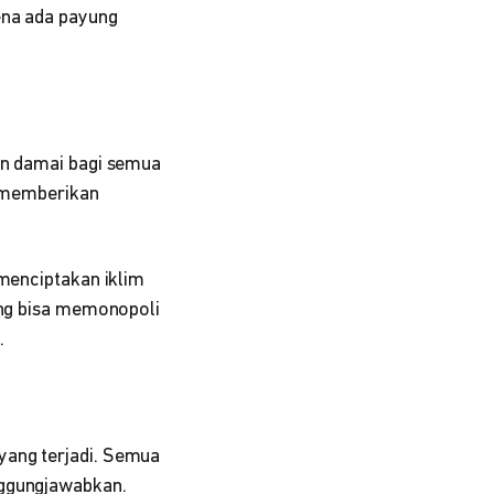
ena ada payung
an damai bagi semua
ni memberikan
 menciptakan iklim
yang bisa memonopoli
.
yang terjadi. Semua
nggungjawabkan.