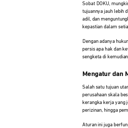
Sobat DOKU, mungkin 
tujuannya jauh lebih 
adil, dan menguntun
kepastian dalam setiap
Dengan adanya hukum 
persis apa hak dan k
sengketa di kemudian 
Mengatur dan M
Salah satu tujuan uta
perusahaan skala be
kerangka kerja yang j
perizinan, hingga pe
Aturan ini juga berfu