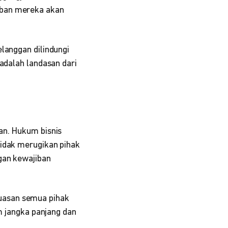
iban mereka akan
langgan dilindungi
 adalah landasan dari
an. Hukum bisnis
tidak merugikan pihak
gan kewajiban
uasan semua pihak
am jangka panjang dan