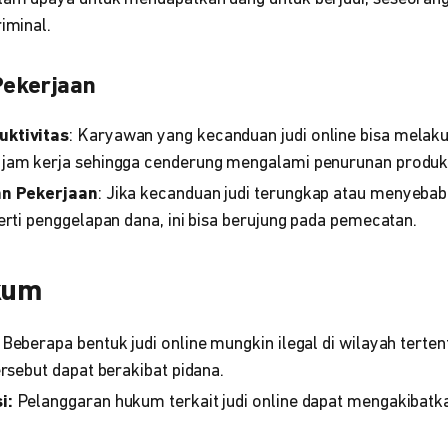
iminal.
ekerjaan
ktivitas
: Karyawan yang kecanduan judi online bisa mela
jam kerja sehingga cenderung mengalami penurunan produkt
an Pekerjaan
: Jika kecanduan judi terungkap atau menyeba
erti penggelapan dana, ini bisa berujung pada pemecatan.
kum
Beberapa bentuk judi online mungkin ilegal di wilayah tertent
ersebut dapat berakibat pidana.
i:
Pelanggaran hukum terkait judi online dapat mengakibatk