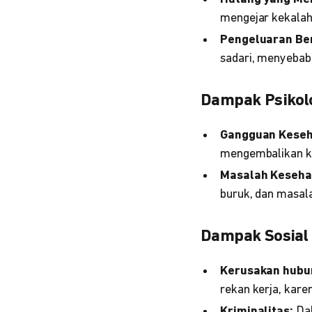
mengejar kekalah
Pengeluaran Be
sadari, menyebab
Dampak Psikol
Gangguan Keseh
mengembalikan ke
Masalah Kesehat
buruk, dan masala
Dampak Sosial
Kerusakan hubu
rekan kerja, kare
Kriminalitas:
Dal