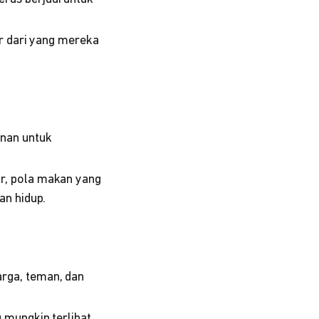
ar dari yang mereka
anan untuk
r, pola makan yang
an hidup.
rga, teman, dan
 mungkin terlibat