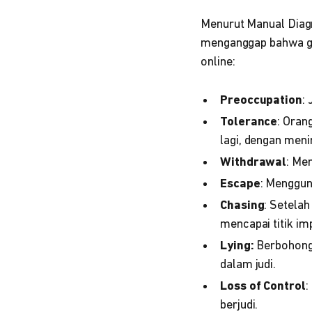
Menurut Manual Diagn
menganggap bahwa gan
online:
Preoccupation
:
Tolerance
: Oran
lagi, dengan men
Withdrawal
: Me
Escape
: Menggun
Chasing
: Setela
mencapai titik im
Lying:
Berbohong 
dalam judi.
Loss of Control
:
berjudi.