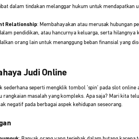
rlibat dalam tindakan melanggar hukum untuk mendapatkan 
i.
nt Relationship
: Membahayakan atau merusak hubungan pen
dalam pendidikan, atau hancurnya keluarga, serta hilangnya 
alkan orang lain untuk menanggung beban finansial yang di
haya Judi Online
 sederhana seperti mengklik tombol 'spin' pada slot onlin
 rangkaian masalah yang kompleks. Apa saja? Mari kita telu
ak negatif pada berbagai aspek kehidupan seseorang.
gan
enumpuk
: Banyak orang yang terjebak dalam hutang karena t