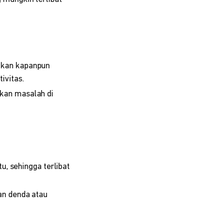
kukan kapanpun
ivitas.
bkan masalah di
u, sehingga terlibat
an denda atau