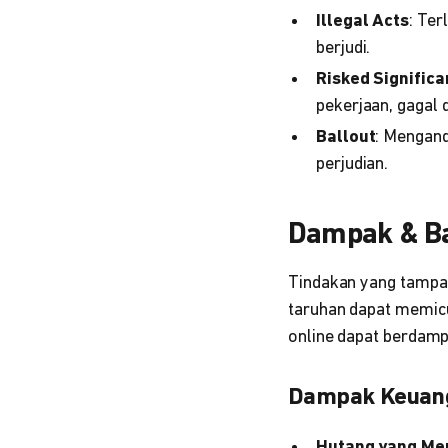
Illegal Acts
: Te
berjud
Risked Significa
pekerjaan, gagal 
Ballout
: Mengand
perjudian.
Dampak & Ba
Tindakan yang tampak
taruhan dapat memicu
online dapat berdamp
Dampak Keuan
Hutang yang M