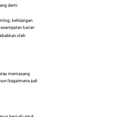
uang demi
ting, kehilangan
kesempatan karier.
sebabkan oleh
e atau memasang
suri bagaimana judi
erus berjudi untuk