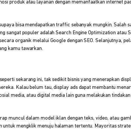
osi produk atau layanan dengan memanfaatkan internet pad
 supaya bisa mendapatkan traffic sebanyak mungkin. Salah s
ang sangat populer adalah Search Engine Optimization atau 
secara organik melalui Google dengan SEO. Selanjutnya, pel
ang kamu tawarkan.
erti sekarang ini, tak sedikit bisnis yang menerapkan disp
ereka. Kalau belum tau, display ads dapat membantu menar
osial media, atau digital media lain guna melakukan tindaka
kerap muncul dalam model iklan dengan teks, video, atau gam
untuk mengklik menuju halaman tertentu. Mayoritas strateg