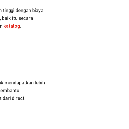
 tinggi dengan biaya
 baik itu secara
an
katalog
,
tuk mendapatkan lebih
 membantu
dari direct