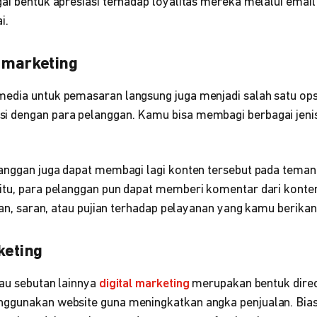
ai bentuk apresiasi terhadap loyalitas mereka melalui emai
ai.
a marketing
edia untuk pemasaran langsung juga menjadi salah satu opsi
 dengan para pelanggan. Kamu bisa membagi berbagai jenis
langgan juga dapat membagi lagi konten tersebut pada teman
itu, para pelanggan pun dapat memberi komentar dari konte
asan, saran, atau pujian terhadap pelayanan yang kamu berikan
keting
tau sebutan lainnya
digital marketing
merupakan bentuk direc
nggunakan website guna meningkatkan angka penjualan. Bia